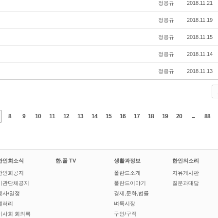
정응규
2018.11.21
정응규
2018.11.19
정응규
2018.11.15
정응규
2018.11.14
정응규
2018.11.13
8
9
10
11
12
13
14
15
16
17
18
19
20
...
88
한인회소식
한.폴 TV
생활과정보
한인의소리
한인회공지
폴란드소개
자유게시판
기관단체공지
폴란드이야기
질문과대답
행사/일정
경제,문화,법률
갤러리
벼룩시장
이사회 회의록
구인/구직