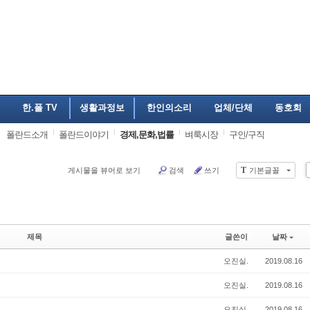
한.폴 TV
생활과정보
한인의소리
업체/단체
동호회
폴란드소개
폴란드이야기
경제,문화,법률
벼룩시장
구인/구직
T
게시물을 뷰어로 보기
검색
쓰기
기본글꼴
제목
글쓴이
날짜
오진실.
2019.08.16
오진실.
2019.08.16
오진실.
2019.08.16