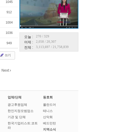
1045
912
1004
1036
270
/
329
오늘 :
2,058
/
20,307
어제 :
949
3,113,697
/
21,758,839
전체 :
쓰기
Next
업체/단체
동호회
광고후원업체
폴란드어
한인지정모범업소
테니스
기관 및 단체
산악회
한국기업리스트:코트
베드민턴
라
지역소식