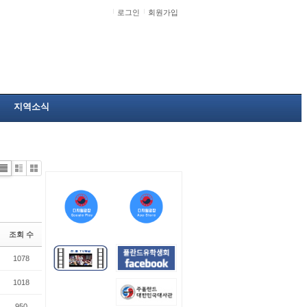
로그인
회원가입
지역소식
Li
Zi
G
st
n
al
e
le
r
y
조회 수
1078
1018
950