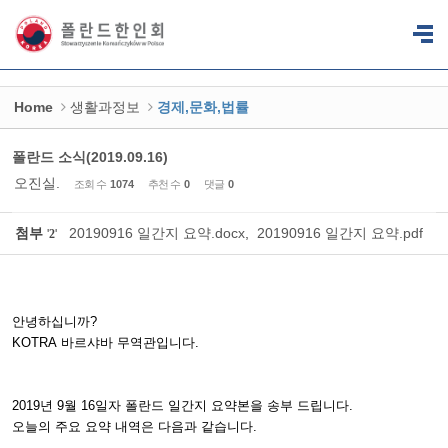
Sketchbook5, 스케치북5
Sketchbook5, 스케치북5
Home
생활과정보
경제,문화,법률
폴란드 소식(2019.09.16)
오진실.
조회 수
1074
추천 수
0
댓글
0
첨부
20190916 일간지 요약.docx
,
20190916 일간지 요약.pdf
'
2
'
안녕하십니까
?
KOTRA
바르샤바
무역관입니다
.
2019
년
9
월
16
일자
폴란드
일간지
요약본을
송부
드립니다
.
오늘의
주요
요약
내역은
다음과
같습니다
.