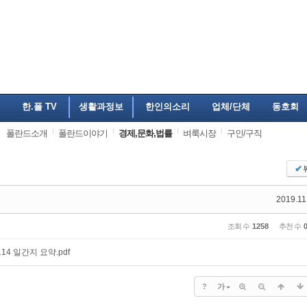
한.폴 TV
생활과정보
한인의소리
업체/단체
동호회
폴란드소개
폴란드이야기
경제,문화,법률
벼룩시장
구인/구직
✔
2019.11
조회 수
1258
추천 수
114 일간지 요약.pdf
?
가