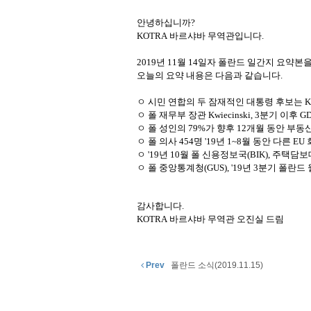
안녕하십니까
?
KOTRA
바르샤바
무역관입니다
.
2019
년
11
월
14
일자 폴란드
일간지
요약본
오늘의
요약
내용은
다음과
같습니다
.
ㅇ 시민 연합의 두 잠재적인 대통령 후보는
K
ㅇ 폴 재무부 장관
Kwiecinski, 3
분기 이후
G
ㅇ 폴 성인의
79%
가 향후
12
개월 동안 부동산
ㅇ 폴 의사
454
명
'19
년
1~8
월 동안 다른
EU
ㅇ
'19
년
10
월 폴 신용정보국
(BIK),
주택담보
ㅇ 폴 중앙통계청
(GUS), '19
년
3
분기 폴란드 
감사합니다
.
KOTRA
바르샤바
무역관 오진실 드림
Prev
폴란드 소식(2019.11.15)