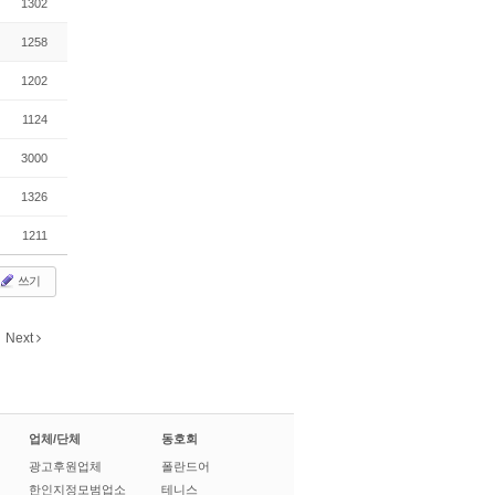
1302
1258
1202
1124
3000
1326
1211
쓰기
Next
업체/단체
동호회
광고후원업체
폴란드어
한인지정모범업소
테니스