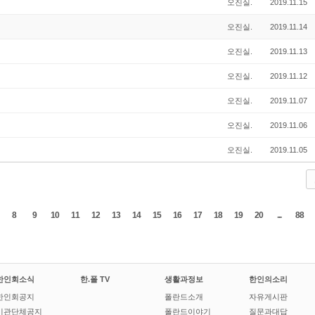
오진실.
2019.11.15
오진실.
2019.11.14
오진실.
2019.11.13
오진실.
2019.11.12
오진실.
2019.11.07
오진실.
2019.11.06
오진실.
2019.11.05
8
9
10
11
12
13
14
15
16
17
18
19
20
...
88
한인회소식
한.폴 TV
생활과정보
한인의소리
한인회공지
폴란드소개
자유게시판
기관단체공지
폴란드이야기
질문과대답