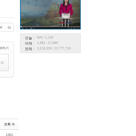
920
/
2,120
오늘 :
1,992
/
17,089
어제 :
택하기
3,116,339
/
21,777,719
전체 :
조회 수
1301