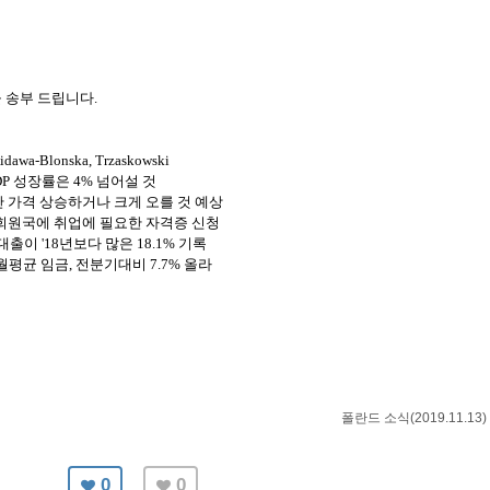
을
송부
드립니다
.
idawa-Blonska, Trzaskowski
DP
성장률은
4%
넘어설 것
 가격 상승하거나 크게 오를 것 예상
회원국에 취업에 필요한 자격증 신청
대출이
'18
년보다 많은
18.1%
기록
월평균 임금
,
전분기대비
7.7%
올라
폴란드 소식(2019.11.13)
0
0