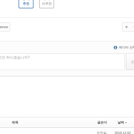
추천
비추천
terest
에디터 선
로그인 하시겠습니까?
제목
글쓴이
날짜
오진실.
2019.12.02