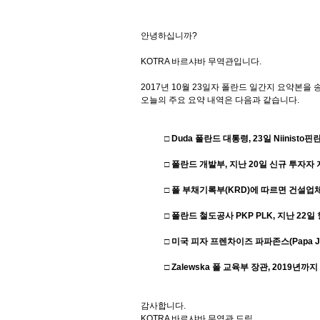
안녕하십니까
?
KOTRA
바르샤바 무역관입니다
.
2017
년
10
월
23
일자 폴란드 일간지 요약본을 
오늘의 주요 요약 내역은 다음과 같습니다
.
□
Duda
폴란드 대통령
, 23
일
Niinisto
핀란
□ 폴란드 개발부
,
지난
20
일 신규 투자자 
□ 폴 부채기록부
(KRD)
에 따르면 건설업
□ 폴란드 철도공사
PKP PLK,
지난
22
일
□ 미국 피자 프렌차이즈 파파존스
(Papa 
□
Zalewska
폴 교육부 장관
, 2019
년까지 
감사합니다
.
KOTRA
바르샤바 무역관 드림