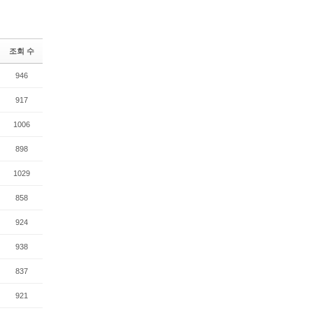
조회 수
946
917
1006
898
1029
858
924
938
837
921