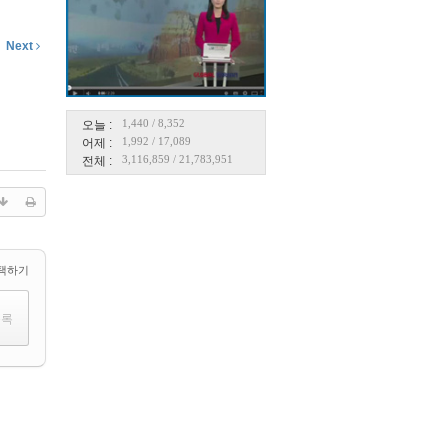
Next
1,440
/
8,352
오늘 :
1,992
/
17,089
어제 :
3,116,859
/
21,783,951
전체 :
택하기