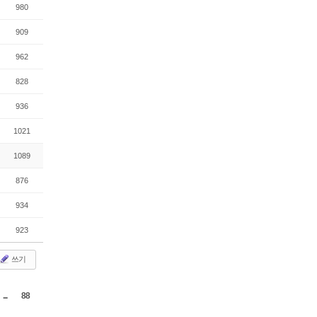
980
909
962
828
936
1021
1089
876
934
923
쓰기
...
88