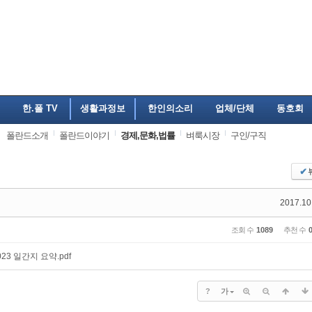
한.폴 TV
생활과정보
한인의소리
업체/단체
동호회
폴란드소개
폴란드이야기
경제,문화,법률
벼룩시장
구인/구직
✔
2017.10
조회 수
1089
추천 수
023 일간지 요약.pdf
?
가