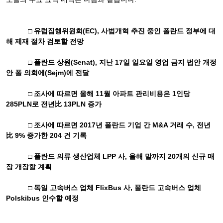
□ 유럽집행위원회
(EC),
사법개혁 추진 중인 폴란드 정부에 대
해 제재 절차 검토할 전망
□ 폴란드 상원
(Senat),
지난
17
일 일요일 영업 금지 법안 개정
안 폴 의회에
(Sejm)
에 전달
□ 조사에 따르면 올해
11
월 아파트 관리비용은
1
인당
285PLN
로 전년比
13PLN
증가
□ 조사에 따르면
2017
년 폴란드 기업 간
M&A
거래 수
,
전년
比
9%
증가한
204
건 기록
□ 폴란드 의류 생산업체
LPP
사
,
올해 말까지
20
개의 신규 매
장 개장할 계획
□ 독일 고속버스 업체
FlixBus
사
,
폴란드 고속버스 업체
Polskibus
인수할 예정