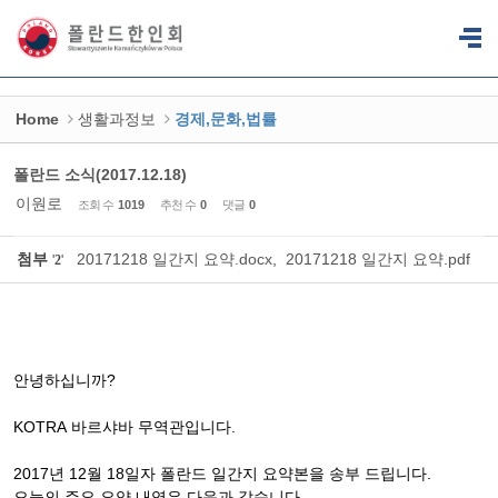
Sketchbook5, 스케치북5
Sketchbook5, 스케치북5
Home
생활과정보
경제,문화,법률
폴란드 소식(2017.12.18)
이원로
조회 수
1019
추천 수
0
댓글
0
첨부
20171218 일간지 요약.docx
,
20171218 일간지 요약.pdf
'
2
'
안녕하십니까
?
KOTRA
바르샤바
무역관입니다
.
2017
년
12
월
18
일자
폴란드
일간지
요약본을
송부
드립니다
.
오늘의
주요
요약
내역은
다음과
같습니다
.