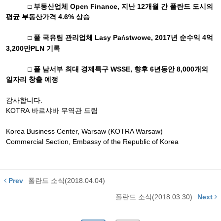
□ 부동산업체
Open Finance,
지난
12
개월 간 폴란드 도시의
평균 부동산가격
4.6%
상승
□ 폴 국유림 관리업체
Lasy Pa
stwowe, 2017
년 순수익
4
억
ń
3,200
만
PLN
기록
□ 폴 남서부 최대 경제특구
WSSE,
향후
6
년동안
8,000
개의
일자리 창출 예정
감사합니다
.
KOTRA
바르샤바
무역관
드림
Korea Business Center, Warsaw (KOTRA Warsaw)
Commercial Section, Embassy of the Republic of Korea
Prev
폴란드 소식(2018.04.04)
폴란드 소식(2018.03.30)
Next