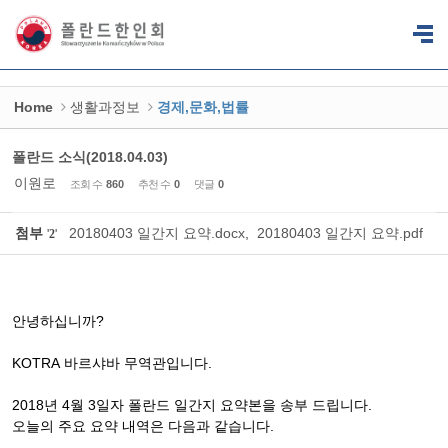
Sketchbook5, 스케치북5
Sketchbook5, 스케치북5
Home
생활과정보
경제,문화,법률
폴란드 소식(2018.04.03)
이원로
조회 수
860
추천 수
0
댓글
0
첨부
20180403 일간지 요약.docx
,
20180403 일간지 요약.pdf
'
2
'
안녕하십니까
?
KOTRA
바르샤바
무역관입니다
.
2018
년
4
월
3
일자
폴란드
일간지
요약본을
송부
드립니다
.
오늘의
주요
요약
내역은
다음과
같습니다
.