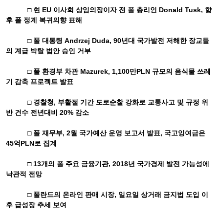
□ 현
EU
이사회 상임의장이자 전 폴 총리인
Donald Tusk,
향
후 폴 정계 복귀의향 표해
□ 폴 대통령
Andrzej Duda, 90
년대 국가발전 저해한 장교들
의 계급 박탈 법안 승인 거부
□ 폴 환경부 차관
Mazurek, 1,100
만
PLN
규모의 음식물 쓰레
기 감축 프로젝트 발표
□ 경찰청
,
부활절 기간 도로순찰 강화로 교통사고 및 규정 위
반 건수 전년대비
20%
감소
□ 폴 재무부
, 2
월 국가예산 운영 보고서 발표
,
국고잉여금은
45
억
PLN
로 집계
□
13
개의 폴 주요 금융기관
, 2018
년 국가경제 발전 가능성에
낙관적 전망
□ 폴란드의 온라인 판매 시장
,
일요일 상거래 금지법 도입 이
후 급성장 추세 보여