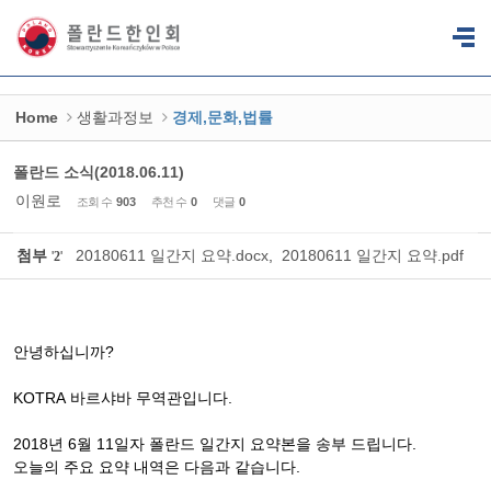
Sketchbook5, 스케치북5
Sketchbook5, 스케치북5
Home
생활과정보
경제,문화,법률
폴란드 소식(2018.06.11)
이원로
조회 수
903
추천 수
0
댓글
0
첨부
20180611 일간지 요약.docx
,
20180611 일간지 요약.pdf
'
2
'
안녕하십니까
?
KOTRA
바르샤바
무역관입니다
.
2018
년
6
월
11
일자
폴란드
일간지
요약본을
송부
드립니다
.
오늘의
주요
요약
내역은
다음과
같습니다
.