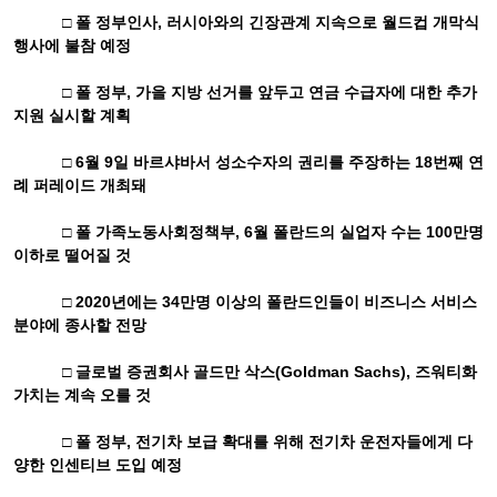
□ 폴 정부인사
,
러시아와의 긴장관계 지속으로 월드컵 개막식
행사에 불참 예정
□ 폴 정부
,
가을 지방 선거를 앞두고 연금 수급자에 대한 추가
지원 실시할 계획
□
6
월
9
일 바르샤바서 성소수자의 권리를 주장하는
18
번째 연
례 퍼레이드 개최돼
□ 폴 가족노동사회정책부
, 6
월 폴란드의 실업자 수는
100
만명
이하로 떨어질 것
□
2020
년에는
34
만명 이상의 폴란드인들이 비즈니스 서비스
분야에 종사할 전망
□ 글로벌 증권회사 골드만 삭스
(Goldman Sachs),
즈워티화
가치는 계속 오를 것
□ 폴 정부
,
전기차 보급 확대를 위해 전기차 운전자들에게 다
양한 인센티브 도입 예정