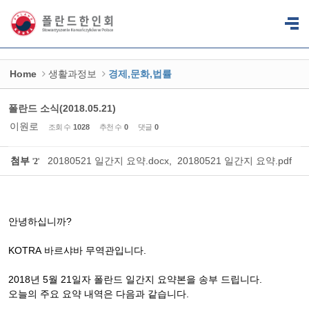
Sketchbook5, 스케치북5
Sketchbook5, 스케치북5
Home
생활과정보
경제,문화,법률
폴란드 소식(2018.05.21)
이원로
조회 수
1028
추천 수
0
댓글
0
첨부
20180521 일간지 요약.docx
,
20180521 일간지 요약.pdf
'
2
'
안녕하십니까
?
KOTRA
바르샤바
무역관입니다
.
2018
년
5
월
21
일자
폴란드
일간지
요약본을
송부
드립니다
.
오늘의
주요
요약
내역은
다음과
같습니다
.