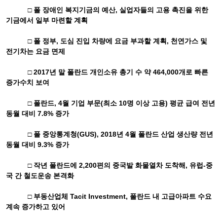
□ 폴 장애인 복지기금의 예산
,
실업자들의 고용 촉진을 위한
기금에서 일부 마련할 계획
□ 폴 정부
,
도심 진입 차량에 요금 부과할 계획
,
천연가스 및
전기차는 요금 면제
□
2017
년 말 폴란드 개인소유 총기 수 약
464,000
개로 빠른
증가수치 보여
□ 폴란드
, 4
월 기업 부문
(
최소
10
명 이상 고용
)
평균 급여 전년
동월 대비
7.8%
증가
□ 폴 중앙통계청
(GUS), 2018
년
4
월 폴란드 산업 생산량 전년
동월 대비
9.3%
증가
□ 작년 폴란드에
2,200
편의 중국발 화물열차 도착해
,
유럽
-
중
국 간 철도운송 본격화
□ 부동산업체
Tacit Investment,
폴란드 내 고급아파트 수요
계속 증가하고 있어