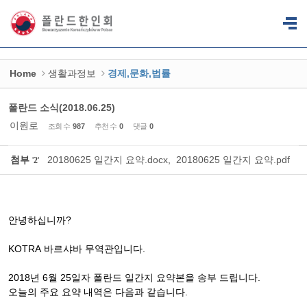
Sketchbook5, 스케치북5
Sketchbook5, 스케치북5
Home
생활과정보
경제,문화,법률
폴란드 소식(2018.06.25)
이원로
조회 수
987
추천 수
0
댓글
0
첨부
20180625 일간지 요약.docx
,
20180625 일간지 요약.pdf
'
2
'
안녕하십니까
?
KOTRA
바르샤바
무역관입니다
.
2018
년
6
월
25
일자
폴란드
일간지
요약본을
송부
드립니다
.
오늘의
주요
요약
내역은
다음과
같습니다
.