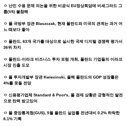
ㅇ 난민 수용 문제 의논을 위한 비공식
EU
정상회담에 비셰그라드 그
룹
(V4)
불참해
ㅇ 폴 국방부 장관
Blaszczak,
현재 폴란드와 미국의 관계는 과거 어
느 때보다 좋아
ㅇ 폴란드
, 63
개 국가를 대상으로 실시한 국제 디지털 경쟁력 평가서
36
위 차지
ㅇ 폴란드
-
이라크 비즈니스 투자 포럼 개최
,
폴란드 기업들의 이라크
시장 진출 도모
ㅇ 폴 투자개발부 장관
Kwiecinski,
올해 폴란드의
GDP
성장률은
4%
를 웃돌 전망
ㅇ 신용평가업체
Standard & Poor's,
폴 경제 상황은 균형적인 발전
으로 탄력 받고있어
ㅇ 폴 중앙통계청
(GUS), 5
월 폴란드 실업률 전년대비
0.2%
하락한
6.1%
기록