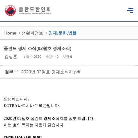
Sketchbook5, 스케치북5
Sketchbook5, 스케치북5
Home
생활과정보
경제,문화,법률
폴란드 경제 소식(02월호 경제소식)
김상훈.
조회 수
2170
추천 수
0
댓글
0
첨부
2020년 02월호 경제소식지.pdf
'
1
'
안녕하십니까
?
KOTRA
바르샤바 무역관입니다
.
2020
년
02
월호 폴란드 경제소식지를 송부 드립니다
.
이번 호의 목차는 다음과 같습니다
.
[
경제
/
산업
/
사회 동향
]