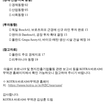
□ 경제동향
02
□ 산업동향
05
□ 사회동향
11
[
투자동향
]
□ 독일
Bosch
사
,
브로츠와프 근경에 신규 라인 투자 완료
15
□ 덴마크
Danfoss
사
,
공장 투자 확대 결정
15
□ 폴란드
Grupa Azoty
사
,
바이오
-
메탄 생산 시설 건설 예정
16
[
참고자료
]
□ 폴란드 주요 경제지표
17
□ 리투아니아 동향
19
아울러 코로나
19
및 현지진출기업활동 관련 보고서 등을
KOTRA
바르샤바
무역관 홈페이지에서 확인 가능하오니 참고하여 주시기 바랍니다
.
ㅇ
KOTRA
바르샤바무역관 홈페이
https://www.kotra.or.kr/KBC/warsaw/
지
:
감사합니다
.
KOTRA
바르샤바
무역관 김상훈 드림