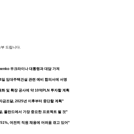
송부
드립니다
.
henko
우크라이나 대통령과 대담 가져
4
일 임대주택건설 관련 예비 합의서에 서명
대화 및 확장 공사에 약
10
억
PLN
투자할 계획
 자금조달
, 2025
년 이후부터 중단할 계획”
발
,
폴란드에서 가장 중요한 프로젝트 될 것”
51%,
여전히 직원 채용에 어려움 겪고 있어”