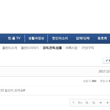
한.폴 TV
생활과정보
한인의소리
업체/단체
동호회
폴란드소개
폴란드이야기
경제,문화,법률
벼룩시장
구인/구직
✔
2017.12
조회 수
980
추천 수
215 일간지 요약.pdf
?
가