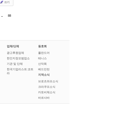
쓰기
...
88
업체/단체
동호회
광고후원업체
폴란드어
한인지정모범업소
테니스
기관 및 단체
산악회
한국기업리스트:코트
베드민턴
라
지역소식
브로츠와프소식
크라쿠프소식
카토비체소식
바르샤바