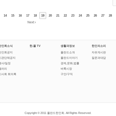
14
15
16
17
18
19
20
21
22
23
24
25
26
27
28
Next
한인회소식
한.폴 TV
생활과정보
한인의소리
한인회공지
폴란드소개
자유게시판
기관단체공지
폴란드이야기
질문과대답
행사/일정
경제,문화,법률
갤러리
벼룩시장
이사회 회의록
구인/구직
Copyright © 2011 폴란드한인회. All Rights Reserved.