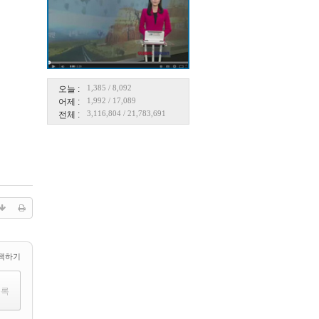
1,385
/
8,092
오늘 :
1,992
/
17,089
어제 :
3,116,804
/
21,783,691
전체 :
택하기