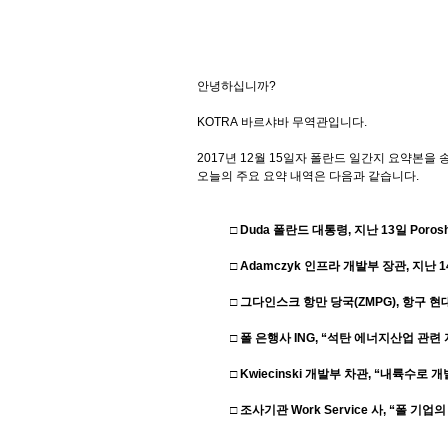
안녕하십니까
?
KOTRA
바르샤바
무역관입니다
.
2017
년
12
월
15
일자
폴란드
일간지
요약본을
오늘의
주요
요약
내역은
다음과
같습니다
.
□
Duda
폴란드 대통령
,
지난
13
일
Poros
□
Adamczyk
인프라 개발부 장관
,
지난
1
□ 그다인스크 항만 당국
(ZMPG),
항구 현
□ 폴 은행사
ING,
“석탄 에너지산업 관련
□
Kwiecinski
개발부 차관
,
“내륙수로 개
□ 조사기관
Work Service
사
,
“폴 기업의