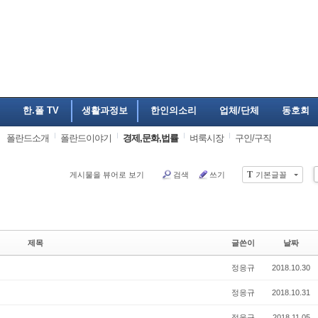
한.폴 TV
생활과정보
한인의소리
업체/단체
동호회
폴란드소개
폴란드이야기
경제,문화,법률
벼룩시장
구인/구직
T
게시물을 뷰어로 보기
검색
쓰기
기본글꼴
제목
글쓴이
날짜
정응규
2018.10.30
정응규
2018.10.31
정응규
2018.11.05