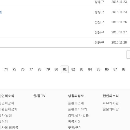
정응규
2018.11.23
정응규
2018.11.23
정응규
2018.11.26
정응규
2018.11.27
정응규
2018.11.28
74
75
76
77
78
79
80
81
82
83
84
85
86
87
88
한인회소식
한.폴 TV
생활과정보
한인의소리
한인회공지
폴란드소개
자유게시판
기관단체공지
폴란드이야기
질문과대답
행사/일정
경제,문화,법률
갤러리
벼룩시장
이사회 회의록
구인/구직