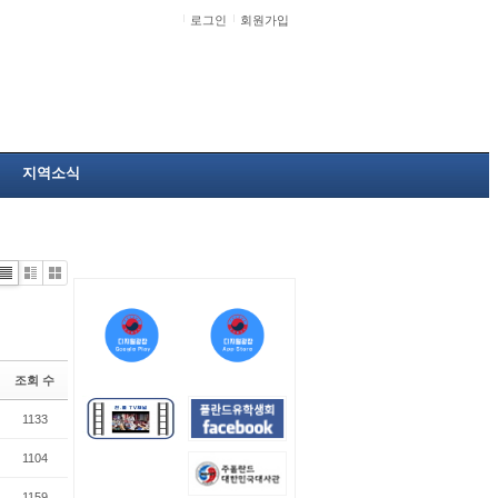
로그인
회원가입
지역소식
Li
Zi
G
st
n
al
e
le
r
y
조회 수
1133
1104
1159