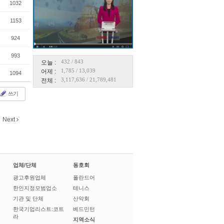
1032
1153
924
993
432
/
843
오늘 :
1,785
/
13,039
어제 :
1094
3,117,636
/
21,789,481
전체 :
쓰기
Next
업체/단체
동호회
광고후원업체
폴란드어
한인지정모범업소
테니스
기관 및 단체
산악회
한국기업리스트:코트
베드민턴
라
지역소식