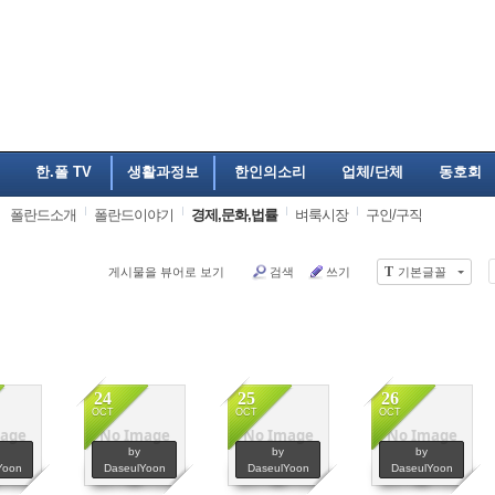
한.폴 TV
생활과정보
한인의소리
업체/단체
동호회
폴란드소개
폴란드이야기
경제,문화,법률
벼룩시장
구인/구직
T
게시물을 뷰어로 보기
검색
쓰기
기본글꼴
24
25
26
OCT
OCT
OCT
age
No Image
No Image
No Image
07
2263
2299
2306
by
by
by
Yoon
DaseulYoon
DaseulYoon
DaseulYoon