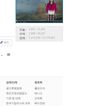
1,832
/
12,412
오늘 :
2,058
/
20,307
어제 :
3,115,259
/
21,770,922
전체 :
쓰기
...
88
업체/단체
동호회
광고후원업체
폴란드어
한인지정모범업소
테니스
기관 및 단체
산악회
한국기업리스트:코트
베드민턴