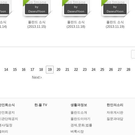
age
No Image
No Image
No Image
88
2118
1955
2141
by
by
by
Yoon
DaseulYoon
DaseulYoon
DaseulYoon
 소식
폴란드 소식
폴란드 소식
폴란드 소식
1.14)
(2013.11.15)
(2013.11.18)
(2013.11.19)
14
15
16
17
18
19
20
21
22
23
24
25
26
27
28
Next
한인회소식
한.폴 TV
생활과정보
한인의소리
한인회공지
폴란드소개
자유게시판
기관단체공지
폴란드이야기
질문과대답
행사/일정
경제,문화,법률
갤러리
벼룩시장