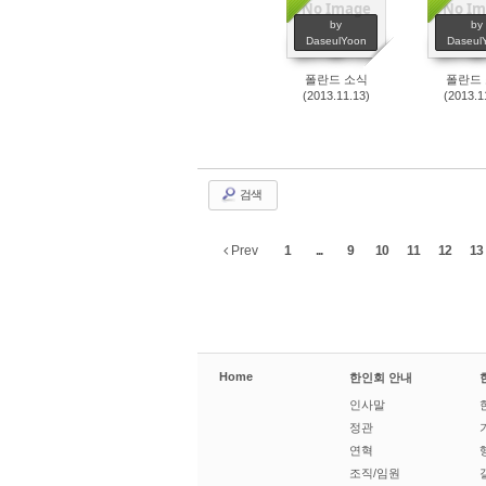
No Image
No Im
2421
23
by
by
DaseulYoon
Daseul
폴란드 소식
폴란드
(2013.11.13)
(2013.1
검색
Prev
1
...
9
10
11
12
13
Home
한인회 안내
인사말
정관
연혁
조직/임원