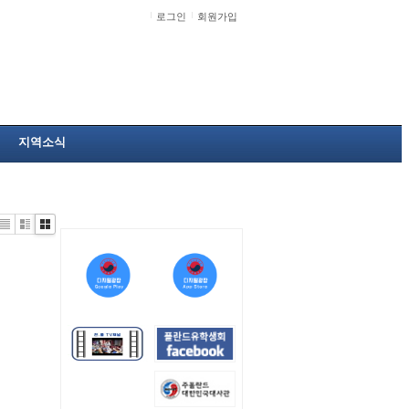
로그인
회원가입
지역소식
Li
Zi
G
st
n
al
e
le
r
y