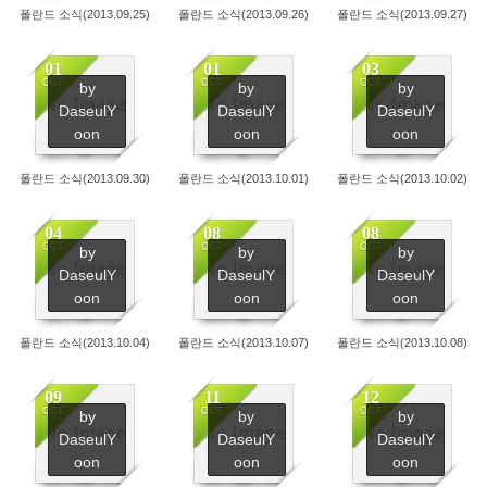
폴란드 소식(2013.09.25)
폴란드 소식(2013.09.26)
폴란드 소식(2013.09.27)
01
01
03
OCT
OCT
OCT
by
by
by
No Image
No Image
No Image
DaseulY
DaseulY
DaseulY
2402
2592
2427
oon
oon
oon
폴란드 소식(2013.09.30)
폴란드 소식(2013.10.01)
폴란드 소식(2013.10.02)
04
08
08
OCT
OCT
OCT
by
by
by
No Image
No Image
No Image
DaseulY
DaseulY
DaseulY
2659
2534
2345
oon
oon
oon
폴란드 소식(2013.10.04)
폴란드 소식(2013.10.07)
폴란드 소식(2013.10.08)
09
11
12
OCT
OCT
OCT
by
by
by
No Image
No Image
No Image
DaseulY
DaseulY
DaseulY
2421
2452
2489
oon
oon
oon