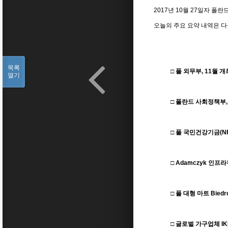
2017
년
10
월
27
일자 폴란
오늘의 주요 요약 내역은 
목록
□ 폴 외무부
, 11
월 개
열기
□ 폴란드 사회정책부
□ 폴 국민건강기금
(N
□
Adamczyk
인프라
□ 폴 대형 마트
Biedr
□ 글로벌 가구업체
I