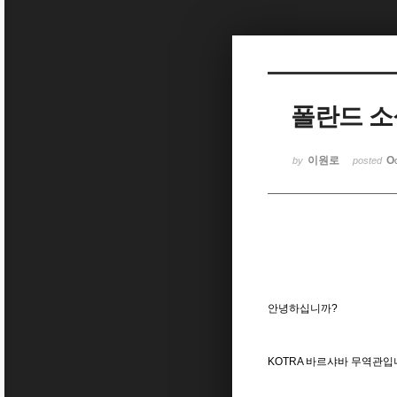
Sketchbook5, 스케치북5
폴란드 소식(
Sketchbook5, 스케치북5
이원로
O
by
posted
안녕하십니까
?
KOTRA
바르샤바 무역관입