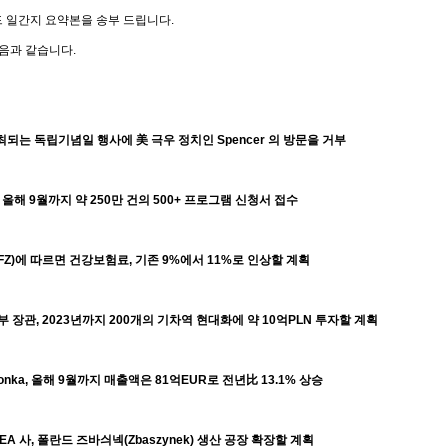
드 일간지 요약본을 송부 드립니다
.
다음과 같습니다
.
최되는 독립기념일 행사에
美
극우 정치인
Spencer
의 방문을 거부
,
올해
9
월까지 약
250
만 건의
500+
프로그램 신청서 접수
FZ)
에 따르면 건강보험료
,
기존
9%
에서
11%
로 인상할 계획
부 장관
, 2023
년까지
200
개의 기차역 현대화에 약
10
억
PLN
투자할 계획
onka,
올해
9
월까지 매출액은
81
억
EUR
로 전년
比
13.1%
상승
KEA
사
,
폴란드 즈바싀넥
(Zbaszynek)
생산 공장 확장할 계획