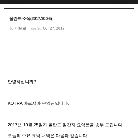
Sketchbook5, 스케치북5
Sketchbook5, 스케치북5
폴란드 소식(2017.10.26)
이원로
Oct 27, 2017
by
posted
안녕하십니까
?
KOTRA
바르샤바 무역관입니다
.
2017
년
10
월
25
일자 폴란드 일간지 요약본을 송부 드립니다
.
오늘의 주요 요약 내역은 다음과 같습니다
.