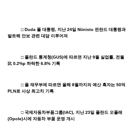
□
Duda
폴 대통령
,
지난
24
일
Niinisto
핀란드 대통령과
발트해 안보 관련 대담 이루어져
□ 폴란드 통계청
(GUS)
에 따르면 지난
9
월 실업률
,
전월
0.2%p
하락한
6.8%
기록
比
□ 폴 재무부에 따르면 올해
8
월까지의 예산 흑자는
50
억
PLN
로 사상 최고치 기록
□ 국제자동차부품그룹
(IAC),
지난
23
일 폴란드 오폴레
(Opole)
시에 자동차 부품 운영 개시