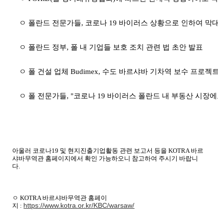
ㅇ 폴란드 전문가들
,
코로나
19
바이러스 상황으로 인하여 막대
ㅇ 폴란드 정부
,
폴 내 기업들 보호 조치 관련 법 초안 발표
ㅇ 폴 건설 업체
Budimex,
수도 바르샤바 기차역 보수 프로젝트
ㅇ 폴 전문가들
, "
코로나
19
바이러스 폴란드 내 부동산 시장에
아울러 코로나
19
및 현지진출기업활동 관련 보고서 등을
KOTRA
바르
샤바무역관 홈페이지에서 확인 가능하오니 참고하여 주시기 바랍니
다
.
ㅇ
KOTRA
바르샤바무역관 홈페이
https://www.kotra.or.kr/KBC/warsaw/
지
: