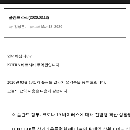
Sketchbook5, 스케치북5
Sketchbook5, 스케치북5
폴란드 소식(2020.03.13)
김상훈.
Mar 13, 2020
by
posted
안녕하십니까
?
KOTRA
바르샤바
무역관입니다
.
2020
년
03
월
13
일자 폴란드
일간지
요약본을
송부
드립니다
.
오늘의
요약
내용은
다음과
같습니다
.
ㅇ 폴란드 정부
,
코로나
19
바이러스에 대해 전염병 확산 상황
ㅇ
POHiD(
폴 상거래유통협회
)
에 따르면 판데믹 상황이여도 식