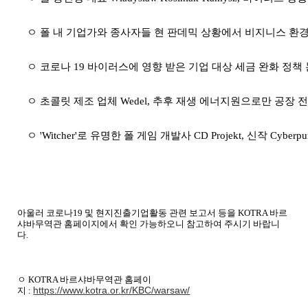
ㅇ 폴 내 기업가와 종사자들 현 판데믹 상황에서 비지니스 환
ㅇ 코로나
19
바이러스에 영향 받은 기업 대상 세금 완화 정책 
ㅇ 초콜릿 제조 업체
Wedel,
추후 재생 에너지원으로만 공장 전
ㅇ
'Witcher'
로 유명한 폴 게임 개발사
CD Projekt,
신작
Cyberpu
아울러 코로나
19
및 현지진출기업활동 관련 보고서 등을
KOTRA
바르
샤바무역관 홈페이지에서 확인 가능하오니 참고하여 주시기 바랍니
다
.
ㅇ
KOTRA
바르샤바무역관 홈페이
https://www.kotra.or.kr/KBC/warsaw/
지
: