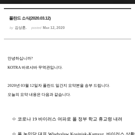
Sketchbook5, 스케치북5
Sketchbook5, 스케치북5
폴란드 소식(2020.03.12)
김상훈.
Mar 12, 2020
by
posted
안녕하십니까
?
KOTRA
바르샤바
무역관입니다
.
2020
년
03
월
12
일자 폴란드
일간지
요약본을
송부
드립니다
.
오늘의
요약
내용은
다음과
같습니다
.
ㅇ 코로나
19
바이러스 여파로 폴 정부 학교 휴교령 내려
ㅇ 폴 농민당 대표
Wladyslaw Kosiniak-Kamysz,
바이러스 상황 