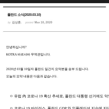
Sketchbook5, 스케치북5
Sketchbook5, 스케치북5
폴란드 소식(2020.03.10)
김상훈.
Mar 10, 2020
by
posted
안녕하십니까
?
KOTRA
바르샤바
무역관입니다
.
2020
년
03
월
10
일자 폴란드
일간지
요약본을
송부
드립니다
.
오늘의
요약
내용은
다음과
같습니다
.
ㅇ 유럽 內 코로나
19
확산 추세로
,
폴란드 대통령 선거에도 악
ㅇ 코로나
19
바이러스
,
폴란드
GDP
와 인플레이션 지수에 지대