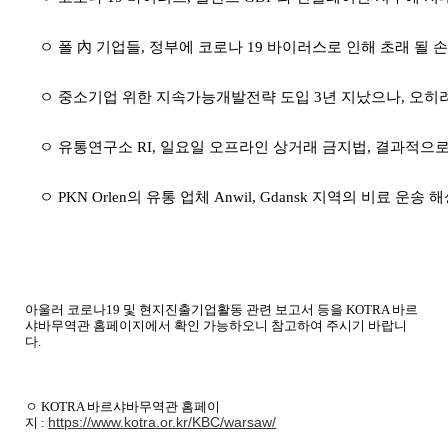
ㅇ 폴 內 기업들
,
정부에 코로나
19
바이러스로 인해 초래 될 손
ㅇ 중소기업 위한 지속가능개발전략 도입
3
년 지났으나
,
오히려
ㅇ 유통연구소
RI,
일요일 오프라인 상거래 금지법
,
결과적으로
ㅇ
PKN Orlen
의 유통 업체
Anwil, Gdansk
지역의 비료 운송 해
아울러 코로나
19
및 현지진출기업활동 관련 보고서 등을
KOTRA
바르
샤바무역관 홈페이지에서 확인 가능하오니 참고하여 주시기 바랍니
다
.
ㅇ
KOTRA
바르샤바무역관 홈페이
https://www.kotra.or.kr/KBC/warsaw/
지
: