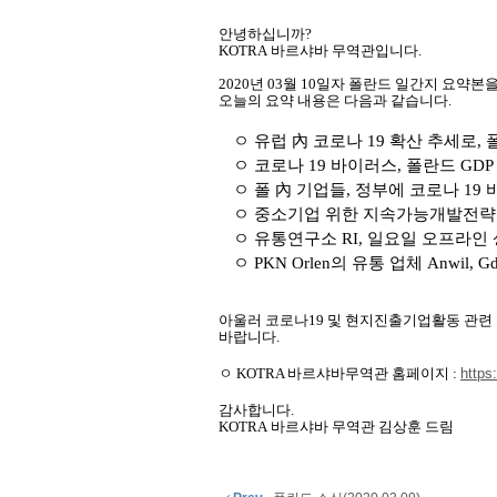
안녕하십니까
?
KOTRA
바르샤바
무역관입니다
.
2020
년
03
월
10
일자 폴란드
일간지
요약본
오늘의
요약
내용은
다음과
같습니다
.
ㅇ 유럽 內 코로나
19
확산 추세로
,
ㅇ 코로나
19
바이러스
,
폴란드
GD
ㅇ 폴 內 기업들
,
정부에 코로나
19
ㅇ 중소기업 위한 지속가능개발전략
ㅇ 유통연구소
RI,
일요일 오프라인 
ㅇ
PKN Orlen
의 유통 업체
Anwil, G
아울러 코로나
19
및 현지진출기업활동 관련
바랍니다
.
ㅇ
KOTRA
바르샤바무역관 홈페이지
:
https
감사합니다
.
KOTRA
바르샤바
무역관 김상훈 드림