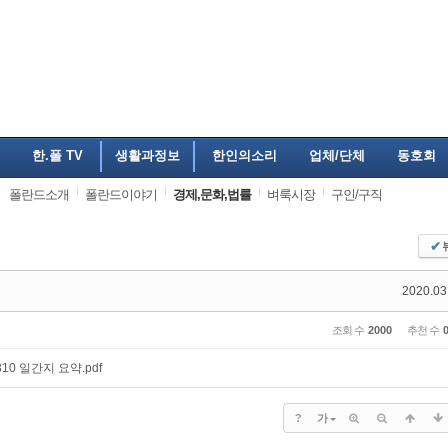
한.폴 TV
생활과정보
한인의소리
업체/단체
동호회
폴란드소개
폴란드이야기
경제,문화,법률
벼룩시장
구인/구직
✔
2020.03
조회 수
2000
추천 수
310 일간지 요약.pdf
?
가