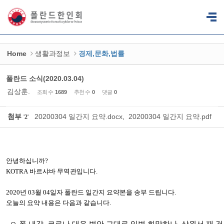
Sketchbook5, 스케치북5
Sketchbook5, 스케치북5
Home
생활과정보
경제,문화,법률
폴란드 소식(2020.03.04)
김상훈.
조회 수
1689
추천 수
0
댓글
0
첨부
20200304 일간지 요약.docx
,
20200304 일간지 요약.pdf
'
2
'
안녕하십니까
?
KOTRA
바르샤바
무역관입니다
.
2020
년
03
월
04
일자 폴란드
일간지
요약본을
송부
드립니다
.
오늘의
요약
내용은
다음과
같습니다
.