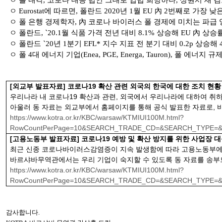
ㅇ 폴 내각
,
코로나 대응 법안 그대로 입법 희망하나
,
상원서 재 검
ㅇ
Eurostat
에 따르면
,
폴란드
2020
년
1
월
EU
內
2
번째로 가장 낮
ㅇ 폴 은행 경제학자
,
內 코로나 바이러스 폴 경제에 미치는 파급 
ㅇ 폴란드
, `20.1
월 식품 가격 전년 대비
8.1%
상승해
EU
內 상승률
ㅇ 폴란드
`20
년
1
분기
EFL*
지수 지표 전 분기 대비
0.2p
상승해
4
ㅇ 폴
4
대 에너지 기업
(Enea, PGE, Energa, Tauron),
폴 에너지 규
[
외교부 발표자료
]
코로나
19
확산 관련 외국의 한국에 대한 조치 현황
우리나라 내 코로나
19
확산과 관련
,
외국에서 우리나라에 대하여 취하
아울러 동 자료는 외교부에서 홈페이지를 통해 공식 발표한 자료로
,
https://www.kotra.or.kr/KBC/warsaw/KTMIUI100M.html?
RowCountPerPage=10&SEARCH_TRADE_CD=&SEARCH_TYPE=
[
고용노동부 발표자료
]
코로나
19
예방 및 확산 방지를 위한 사업장 
최근 신종 코로나바이러스감염증이 지속 발생함에 따라 고용노동부
바르샤바무역관에서는 우리 기업이 숙지할 수 있도록 동 자료를 송
https://www.kotra.or.kr/KBC/warsaw/KTMIUI100M.html?
RowCountPerPage=10&SEARCH_TRADE_CD=&SEARCH_TYPE=
감사합니다
.