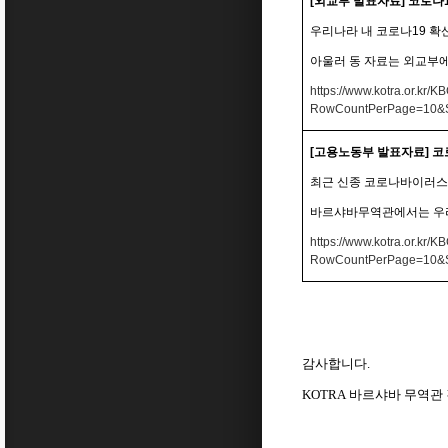
[
외교부 발표자료
]
코로나
우리나라 내 코로나
19
확
아울러 동 자료는 외교부
https://www.kotra.or.kr
RowCountPerPage=1
[
고용노동부 발표자료
]
코
최근 신종 코로나바이러스
바르샤바무역관에서는 우리
https://www.kotra.or.kr
RowCountPerPage=1
감사합니다
.
KOTRA
바르샤바
무역관 