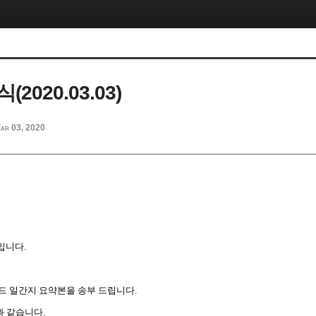
2020.03.03)
ar 03, 2020
입니다
.
드
일간지
요약본을
송부
드립니다
.
과
같습니다
.