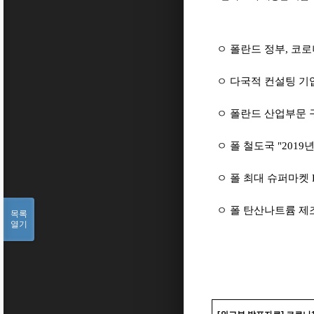
ㅇ 폴란드 정부
,
코로
ㅇ 다국적 컨설팅 기
ㅇ 폴란드 산업부문
ㅇ 폴 철도국
"2019
년
ㅇ 폴 최대 슈퍼마켓
B
ㅇ 폴 탄산나트륨 제
목록
열기