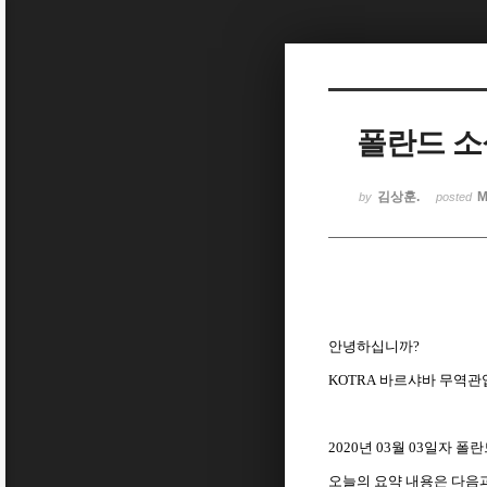
Sketchbook5, 스케치북5
폴란드 소식(
Sketchbook5, 스케치북5
김상훈.
M
by
posted
안녕하십니까
?
KOTRA
바르샤바
무역관
2020
년
03
월
03
일자 폴란
오늘의
요약
내용은
다음