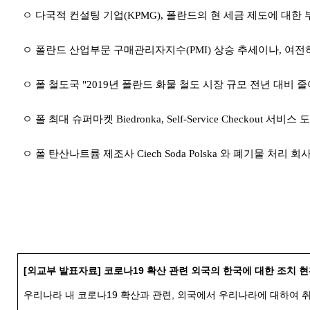
ㅇ 다국적 컨설팅 기업
(KPMG),
폴란드의 현 세금 제도에 대한 
ㅇ 폴란드 산업부문 구매관리자지수
(PMI)
상승 추세이나
,
여전
ㅇ 폴 철도국
"2019
년 폴란드 화물 철도 시장 규모 전년 대비 
ㅇ 폴 최대 슈퍼마켓
Biedronka, Self-Service Checkout
서비스 도
ㅇ 폴 탄산나트륨 제조사
Ciech Soda Polska
와 폐기물 처리 회
[
외교부 발표자료
]
코로나
19
확산 관련 외국의 한국에 대한 조치 현
우리나라 내 코로나
19
확산과 관련
,
외국에서 우리나라에 대하여 취