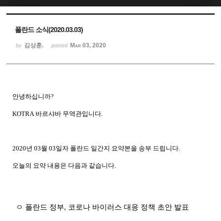
Sketchbook5, 스케치북5
Sketchbook5, 스케치북5
폴란드 소식(2020.03.03)
김상훈.
Mar 03, 2020
by
posted
안녕하십니까
?
KOTRA
바르샤바
무역관입니다
.
2020
년
03
월
03
일자 폴란드
일간지
요약본을
송부
드립니다
.
오늘의
요약
내용은
다음과
같습니다
.
ㅇ 폴란드 정부
,
코로나 바이러스 대응 정책 초안 발표