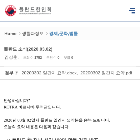
Sketchbook5, 스케치북5
Sketchbook5, 스케치북5
Home
생활과정보
경제,문화,법률
폴란드 소식(2020.03.02)
김상훈.
조회 수
1752
추천 수
0
댓글
0
첨부
20200302 일간지 요약.docx
,
20200302 일간지 요약.pdf
'
2
'
안녕하십니까
?
KOTRA
바르샤바
무역관입니다
.
2020
년
03
월
02
일자 폴란드
일간지
요약본을
송부
드립니다
.
오늘의
요약
내용은
다음과
같습니다
.