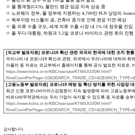
ㅇ 폴란드 新 정부 취임
100
일 활동 결과 발표
ㅇ 폴 통계청
(GUS),
폴란드 평균 임금 지속 상승 중
ㅇ 노르웨이 정부
,
폴 정부에 지원하는
4,700
만
PLN
상당의
Justi
ㅇ 북부지방 비스툴라 곶
,
건축비 증가로 인해 완공 지연 예상
ㅇ 폴 의류 수출 규모
,
세계 의류 수출 시장 내
1%
대 점유율 진입
ㅇ 폴 두다 대통령
,
하원과
3.2
일 코로나 바이러스 관련 회의 진행
[
외교부 발표자료
]
코로나
19
확산 관련 외국의 한국에 대한 조치 현황
우리나라 내 코로나
19
확산과 관련
,
외국에서 우리나라에 대하여 취하
아울러 동 자료는 외교부에서 홈페이지를 통해 공식 발표한 자료로
,
https://www.kotra.or.kr/KBC/warsaw/KTMIUI100M.html?
RowCountPerPage=10&SEARCH_TRADE_CD=&SEARCH_TYPE=
[
고용노동부 발표자료
]
코로나
19
예방 및 확산 방지를 위한 사업장 
최근 신종 코로나바이러스감염증이 지속 발생함에 따라 고용노동부
바르샤바무역관에서는 우리 기업이 숙지할 수 있도록 동 자료를 송
https://www.kotra.or.kr/KBC/warsaw/KTMIUI100M.html?
RowCountPerPage=10&SEARCH_TRADE_CD=&SEARCH_TYPE=
감사합니다
.