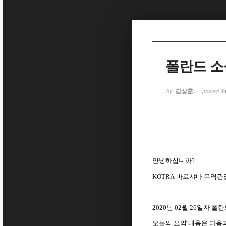
Sketchbook5, 스케치북5
폴란드 소식(
Sketchbook5, 스케치북5
김상훈.
F
by
posted
안녕하십니까
?
KOTRA
바르샤바
무역관
2020
년
02
월
26
일자 폴란
오늘의
요약
내용은
다음