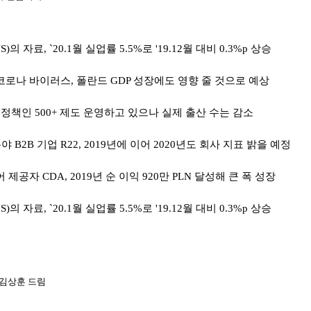
S)
의 자료
, `20.1
월 실업률
5.5%
로
'19.12
월 대비
0.3%p
상승
 코로나 바이러스
,
폴란드
GDP
성장에도 영향 줄 것으로 예상
 정책인
500+
제도 운영하고 있으나 실제 출산 수는 감소
분야
B2B
기업
R22, 2019
년에 이어
2020
년도 회사 지표 밝을 예정
어 제공자
CDA, 2019
년 순 이익
920
만
PLN
달성해 큰 폭 성장
S)
의 자료
, `20.1
월 실업률
5.5%
로
'19.12
월 대비
0.3%p
상승
김상훈 드림