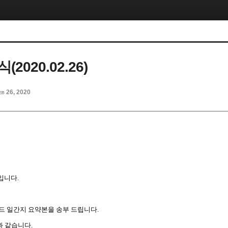
2020.02.26)
eb 26, 2020
입니다
.
드
일간지
요약본을
송부
드립니다
.
과
같습니다
.