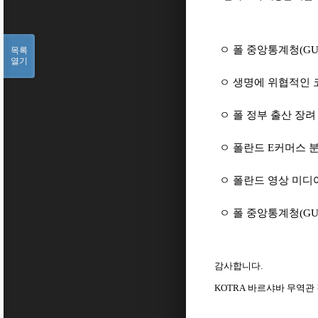
ㅇ 폴 중앙통계청
(GU
목록
열기
ㅇ 생명에 위협적인
ㅇ 폴 정부 출산 장려
ㅇ 폴란드
E
커머스 
ㅇ 폴란드 영상 미디
ㅇ 폴 중앙통계청
(GU
감사합니다
.
KOTRA
바르샤바
무역관 