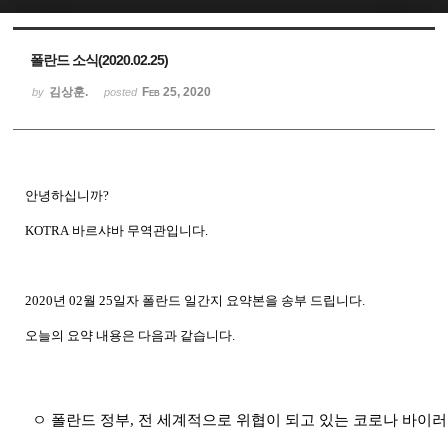
Sketchbook5, 스케치북5
Sketchbook5, 스케치북5
폴란드 소식(2020.02.25)
김상훈.
Feb 25, 2020
by
posted
안녕하십니까
?
KOTRA
바르샤바
무역관입니다
.
2020
년
02
월
25
일자 폴란드
일간지
요약본을
송부
드립니다
.
오늘의
요약
내용은
다음과
같습니다
.
ㅇ 폴란드 정부
,
전 세계적으로 위협이 되고 있는 코로나 바이러