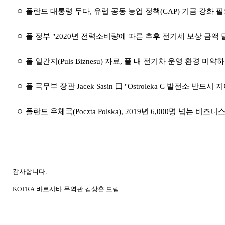
ㅇ 폴란드 대통령 두다
,
유럽 공동 농업 정책
(CAP)
기금 강화 필
ㅇ 폴 정부
"2020
년 전력소비량에 따른 추후 전기세 보상 금액 
ㅇ 폴 일간지
(Puls Biznesu)
자료
,
폴 내 전기차 운영 환경 미약하
ㅇ 폴 국무부 장관
Jacek Sasin
曰
"Ostroleka C
발전소 반드시 지
ㅇ 폴란드 우체국
(Poczta Polska), 2019
년
6,000
명 넘는 비즈니스
감사합니다
.
KOTRA
바르샤바
무역관 김상훈 드림