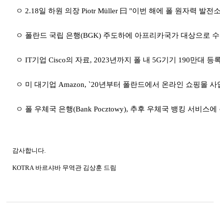
ㅇ
2.18
일 하원 의장
Piotr Müller
曰
"
이번 해에 폴 원자력 발전소
ㅇ 폴란드 국립 은행
(BGK)
주도하에 아프리카국가 대상으로 수
ㅇ
IT
기업
Cisco
의 자료
, 2023
년까지 폴 내
5G
기기
190
만대 등록
ㅇ 미 대기업
Amazon, `20
년부터 폴란드에서 온라인 쇼핑몰 사
ㅇ 폴 우체국 은행
(Bank Pocztowy),
추후 우체국 뱅킹 서비스에 
감사합니다
.
KOTRA
바르샤바
무역관 김상훈 드림