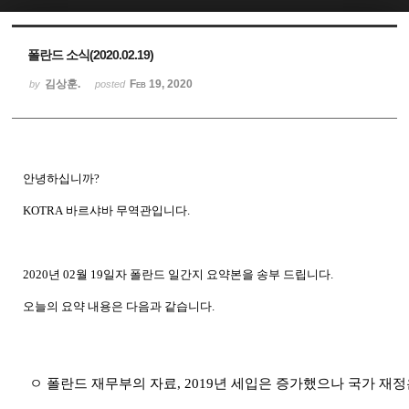
Sketchbook5, 스케치북5
Sketchbook5, 스케치북5
폴란드 소식(2020.02.19)
김상훈.
Feb 19, 2020
by
posted
안녕하십니까
?
KOTRA
바르샤바
무역관입니다
.
2020
년
02
월
19
일자 폴란드
일간지
요약본을
송부
드립니다
.
오늘의
요약
내용은
다음과
같습니다
.
ㅇ 폴란드 재무부의 자료
, 2019
년 세입은 증가했으나 국가 재정