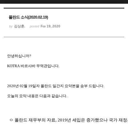
Sketchbook5, 스케치북5
Sketchbook5, 스케치북5
폴란드 소식(2020.02.19)
김상훈.
Feb 19, 2020
by
posted
안녕하십니까
?
KOTRA
바르샤바
무역관입니다
.
2020
년
02
월
19
일자 폴란드
일간지
요약본을
송부
드립니다
.
오늘의
요약
내용은
다음과
같습니다
.
ㅇ 폴란드 재무부의 자료
, 2019
년 세입은 증가했으나 국가 재정