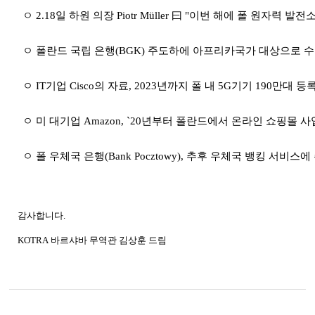
ㅇ
2.18
일 하원 의장
Piotr Müller
曰
"
이번 해에 폴 원자력 발전소
ㅇ 폴란드 국립 은행
(BGK)
주도하에 아프리카국가 대상으로 수
ㅇ
IT
기업
Cisco
의 자료
, 2023
년까지 폴 내
5G
기기
190
만대 등록
ㅇ 미 대기업
Amazon, `20
년부터 폴란드에서 온라인 쇼핑몰 사
ㅇ 폴 우체국 은행
(Bank Pocztowy),
추후 우체국 뱅킹 서비스에 
감사합니다
.
KOTRA
바르샤바
무역관 김상훈 드림