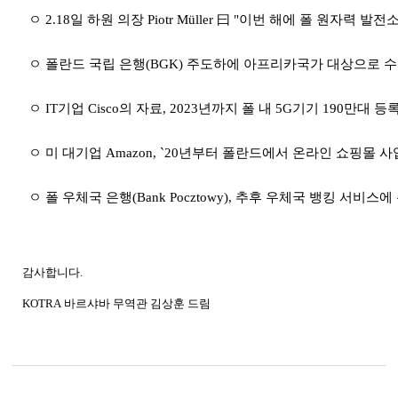
ㅇ
2.18
일 하원 의장
Piotr Müller
曰
"
이번 해에 폴 원자력 발전소
ㅇ 폴란드 국립 은행
(BGK)
주도하에 아프리카국가 대상으로 수
ㅇ
IT
기업
Cisco
의 자료
, 2023
년까지 폴 내
5G
기기
190
만대 등록
ㅇ 미 대기업
Amazon, `20
년부터 폴란드에서 온라인 쇼핑몰 사
ㅇ 폴 우체국 은행
(Bank Pocztowy),
추후 우체국 뱅킹 서비스에 
감사합니다
.
KOTRA
바르샤바
무역관 김상훈 드림