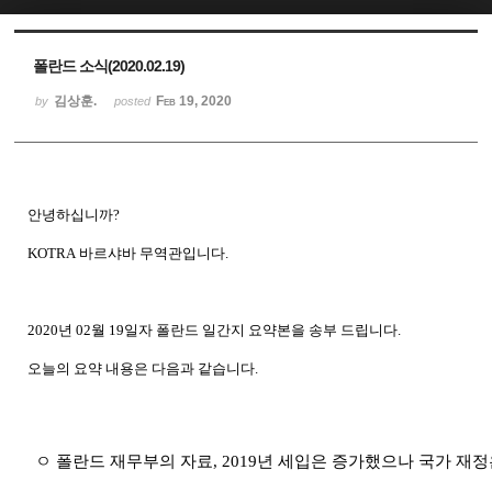
Sketchbook5, 스케치북5
Sketchbook5, 스케치북5
폴란드 소식(2020.02.19)
김상훈.
Feb 19, 2020
by
posted
안녕하십니까
?
KOTRA
바르샤바
무역관입니다
.
2020
년
02
월
19
일자 폴란드
일간지
요약본을
송부
드립니다
.
오늘의
요약
내용은
다음과
같습니다
.
ㅇ 폴란드 재무부의 자료
, 2019
년 세입은 증가했으나 국가 재정