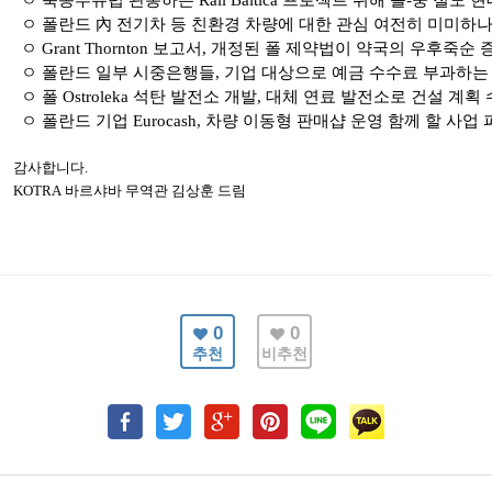
ㅇ 북동부유럽 관통하는
Rail Baltica
프로젝트 위해 폴
-
중 철도 현
ㅇ 폴란드 內 전기차 등 친환경 차량에 대한 관심 여전히 미미하나
ㅇ
Grant Thornton
보고서
,
개정된 폴 제약법이 약국의 우후죽순 
ㅇ 폴란드 일부 시중은행들
,
기업 대상으로 예금 수수료 부과하는
ㅇ 폴
Ostroleka
석탄 발전소 개발
,
대체 연료 발전소로 건설 계획 
ㅇ 폴란드 기업
Eurocash,
차량 이동형 판매샵 운영 함께 할 사업 
감사합니다
.
KOTRA
바르샤바
무역관 김상훈 드림
0
0
추천
비추천