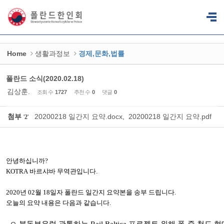
Sketchbook5, 스케치북5
Sketchbook5, 스케치북5
Home
생활과정보
경제,문화,법률
폴란드 소식(2020.02.18)
김상훈.
조회 수
1727
추천 수
0
댓글
0
첨부
20200218 일간지 요약.docx
,
20200218 일간지 요약.pdf
'
2
'
안녕하십니까
?
KOTRA
바르샤바
무역관입니다
.
2020
년
02
월
18
일자 폴란드
일간지
요약본을
송부
드립니다
.
오늘의
요약
내용은
다음과
같습니다
.