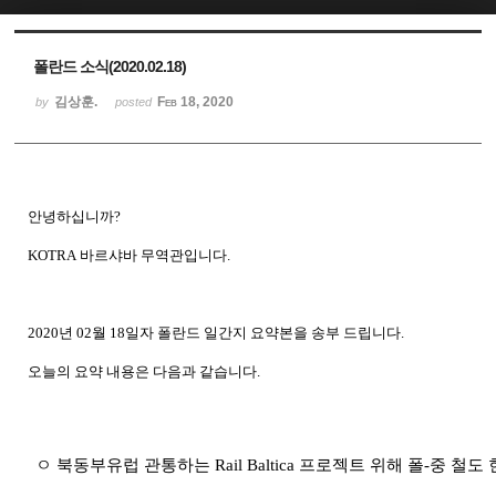
Sketchbook5, 스케치북5
Sketchbook5, 스케치북5
폴란드 소식(2020.02.18)
김상훈.
Feb 18, 2020
by
posted
안녕하십니까
?
KOTRA
바르샤바
무역관입니다
.
2020
년
02
월
18
일자 폴란드
일간지
요약본을
송부
드립니다
.
오늘의
요약
내용은
다음과
같습니다
.
ㅇ 북동부유럽 관통하는
Rail Baltica
프로젝트 위해 폴
-
중 철도 