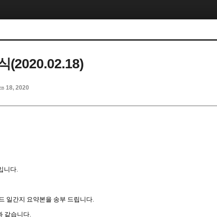
2020.02.18)
eb 18, 2020
입니다
.
드
일간지
요약본을
송부
드립니다
.
과
같습니다
.