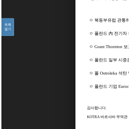
ㅇ 북동부유럽 관통
목록
열기
ㅇ 폴란드 內 전기차
ㅇ
Grant Thornton
보
ㅇ 폴란드 일부 시중
ㅇ 폴
Ostroleka
석탄
ㅇ 폴란드 기업
Euroc
감사합니다
.
KOTRA
바르샤바
무역관 