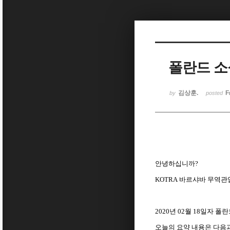
Sketchbook5, 스케치북5
폴란드 소식(
Sketchbook5, 스케치북5
김상훈.
F
by
posted
안녕하십니까
?
KOTRA
바르샤바
무역관
2020
년
02
월
18
일자 폴란
오늘의
요약
내용은
다음