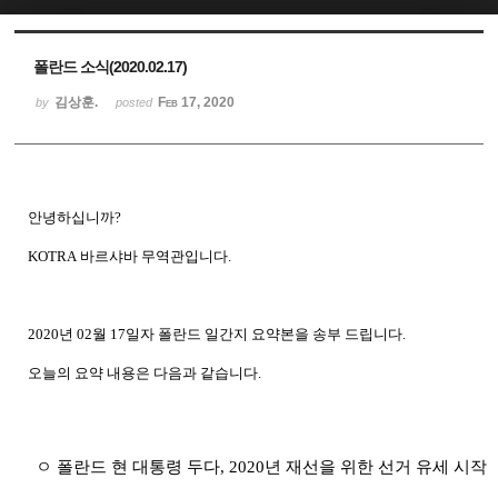
Sketchbook5, 스케치북5
Sketchbook5, 스케치북5
폴란드 소식(2020.02.17)
김상훈.
Feb 17, 2020
by
posted
안녕하십니까
?
KOTRA
바르샤바
무역관입니다
.
2020
년
02
월
17
일자 폴란드
일간지
요약본을
송부
드립니다
.
오늘의
요약
내용은
다음과
같습니다
.
ㅇ 폴란드 현 대통령 두다
, 2020
년 재선을 위한 선거 유세 시작