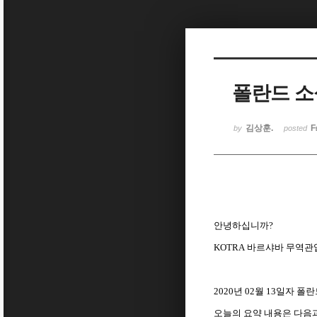
Sketchbook5, 스케치북5
폴란드 소식(
Sketchbook5, 스케치북5
김상훈.
F
by
posted
안녕하십니까
?
KOTRA
바르샤바
무역관
2020
년
02
월
13
일자 폴란
오늘의
요약
내용은
다음