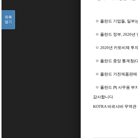
목록
ㅇ 폴란드 기업들
,
일부는
열기
ㅇ 폴란드 정부
, 2020
년 
ㅇ
2020
년 카토비체 투
ㅇ 폴란드 중앙 통계청
(G
ㅇ 폴란드 가전제품판매
ㅇ 폴란드 內 사무용 부
감사합니다
.
KOTRA
바르샤바
무역관 