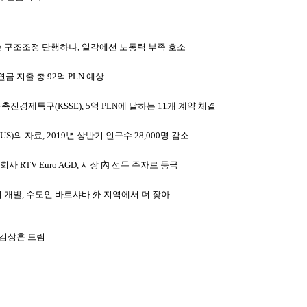
 구조조정 단행하나
,
일각에선 노동력 부족 호소
연금 지출 총
92
억
PLN
예상
자촉진경제특구
(KSSE), 5
억
PLN
에 달하는
11
개 계약 체결
US)
의 자료
, 2019
년 상반기 인구수
28,000
명 감소
 회사
RTV Euro AGD,
시장 內 선두 주자로 등극
지 개발
,
수도인 바르샤바 外 지역에서 더 잦아
김상훈 드림