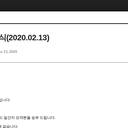
2020.02.13)
eb 13, 2020
입니다
.
드
일간지
요약본을
송부
드립니다
.
과
같습니다
.