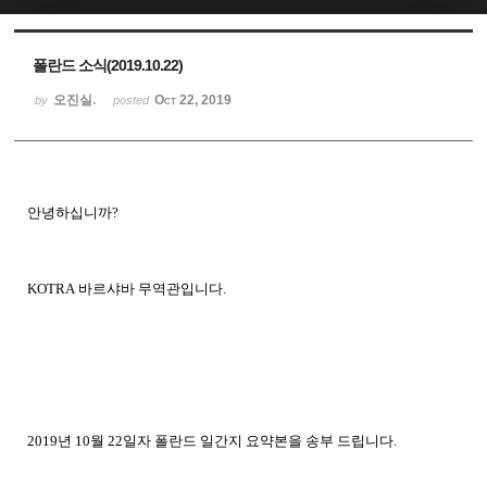
Sketchbook5, 스케치북5
Sketchbook5, 스케치북5
폴란드 소식(2019.10.22)
오진실.
Oct 22, 2019
by
posted
안녕하십니까
?
KOTRA
바르샤바
무역관입니다
.
2019
년
10
월
22
일자
폴란드
일간지
요약본을
송부
드립니다
.