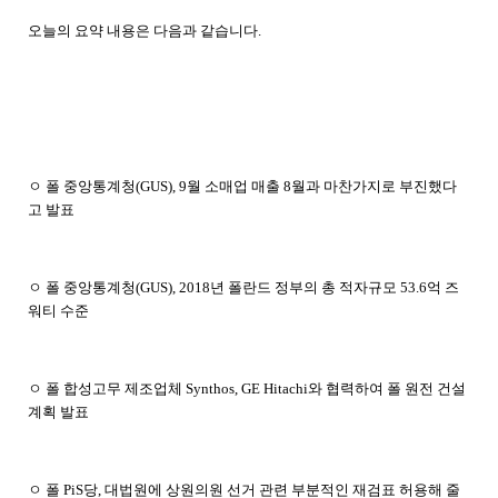
오늘의
요약
내용은
다음과
같습니다
.
ㅇ 폴 중앙통계청
(GUS), 9
월 소매업 매출
8
월과 마찬가지로 부진했다
고 발표
ㅇ 폴 중앙통계청
(GUS), 2018
년 폴란드 정부의 총 적자규모
53.6
억 즈
워티 수준
ㅇ 폴 합성고무 제조업체
Synthos, GE Hitachi
와 협력하여 폴 원전 건설
계획 발표
ㅇ 폴
PiS
당
,
대법원에 상원의원 선거 관련 부분적인 재검표 허용해 줄