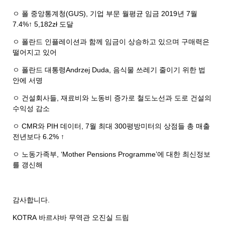
ㅇ 폴 중앙통계청
(GUS),
기업 부문 월평균 임금
2019
년
7
월
7.4%
↑
5,182zł
도달
ㅇ 폴란드 인플레이션과 함께 임금이 상승하고 있으며 구매력은
떨어지고 있어
ㅇ 폴란드 대통령
Andrzej Duda,
음식물 쓰레기 줄이기 위한 법
안에 서명
ㅇ 건설회사들
,
재료비와 노동비 증가로 철도노선과 도로 건설의
수익성 감소
ㅇ
CMR
와
PIH
데이터
, 7
월 최대
300
평방미터의 상점들 총 매출
전년보다
6.2%
↑
ㅇ 노동가족부
,
‘
Mother Pensions Programme
’에 대한 최신정보
를 갱신해
감사합니다
.
KOTRA
바르샤바
무역관 오진실 드림