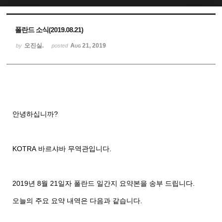
Sketchbook5, 스케치북5
Sketchbook5, 스케치북5
폴란드 소식(2019.08.21)
오진실.
Aug 21, 2019
by
posted
안녕하십니까
?
KOTRA
바르샤바
무역관입니다
.
2019
년
8
월
21
일자
폴란드
일간지
요약본을
송부
드립니다
.
오늘의
주요
요약
내역은
다음과
같습니다
.