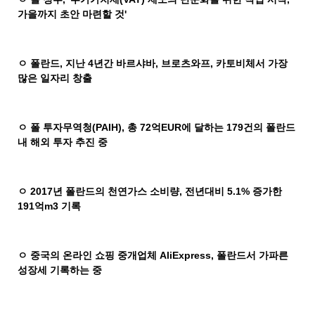
가을까지 초안 마련할 것
'
ㅇ 폴란드
,
지난
4
년간 바르샤바
,
브로츠와프
,
카토비체서 가장
많은 일자리 창출
ㅇ 폴 투자무역청
(PAIH),
총
72
억
EUR
에 달하는
179
건의 폴란드
내 해외 투자 추진 중
ㅇ
2017
년 폴란드의 천연가스 소비량
,
전년대비
5.1%
증가한
191
억
m3
기록
ㅇ 중국의 온라인 쇼핑 중개업체
AliExpress,
폴란드서 가파른
성장세 기록하는 중