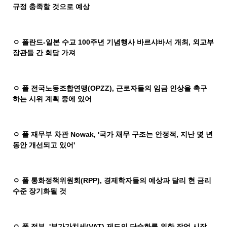
규정 충족할 것으로 예상
ㅇ 폴란드
-
일본 수교
100
주년 기념행사 바르샤바서 개최
,
외교부
장관들 간 회담 가져
ㅇ 폴 전국노동조합연맹
(OPZZ),
근로자들의 임금 인상을 촉구
하는 시위 계획 중에 있어
ㅇ 폴 재무부 차관
Nowak, '
국가 채무 구조는 안정적
,
지난 몇 년
동안 개선되고 있어
'
ㅇ 폴 통화정책위원회
(RPP),
경제학자들의 예상과 달리 현 금리
수준 장기화될 것
ㅇ 폴 정부
, '
부가가치세
(VAT)
제도의 단순화를 위한 작업 시작
,