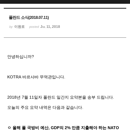
Sketchbook5, 스케치북5
Sketchbook5, 스케치북5
폴란드 소식(2018.07.11)
이원로
Jul 11, 2018
by
posted
안녕하십니까
?
KOTRA
바르샤바
무역관입니다
.
2018
년
7
월
11
일자
폴란드
일간지
요약본을
송부
드립니다
.
오늘의
주요
요약
내역은
다음과
같습니다
.
ㅇ 올해 폴 국방비 예산
, GDP
의
2%
만큼 지출해야 하는
NATO