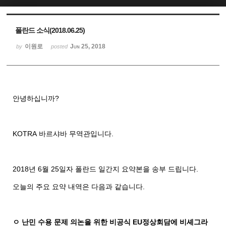
Sketchbook5, 스케치북5
Sketchbook5, 스케치북5
폴란드 소식(2018.06.25)
이원로
Jun 25, 2018
by
posted
안녕하십니까
?
KOTRA
바르샤바
무역관입니다
.
2018
년
6
월
25
일자
폴란드
일간지
요약본을
송부
드립니다
.
오늘의
주요
요약
내역은
다음과
같습니다
.
ㅇ 난민 수용 문제 의논을 위한 비공식
EU
정상회담에 비셰그라