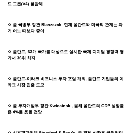
드 그룹
(V4)
불참해
ㅇ 폴 국방부 장관
Blaszczak,
현재 폴란드와 미국의 관계는 과
거 어느 때보다 좋아
ㅇ 폴란드
, 63
개 국가를 대상으로 실시한 국제 디지털 경쟁력 평
가서
36
위 차지
ㅇ 폴란드
-
이라크 비즈니스 투자 포럼 개최
,
폴란드 기업들의 이
라크 시장 진출 도모
ㅇ 폴 투자개발부 장관
Kwiecinski,
올해 폴란드의
GDP
성장률
은
4%
를 웃돌 전망
ㅇ 신용평가업체
Standard & Poor's,
폴 경제 상황은 균형적인