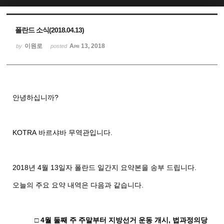
Sketchbook5, 스케치북5
Sketchbook5, 스케치북5
폴란드 소식(2018.04.13)
이원로
Apr 13, 2018
by
posted
안녕하십니까
?
KOTRA
바르샤바
무역관입니다
.
2018
년
4
월
13
일자
폴란드
일간지
요약본을
송부
드립니다
.
오늘의
주요
요약
내역은
다음과
같습니다
.
□
4
월 둘째 주 주말부터 지방선거 운동 개시
,
법과정의당