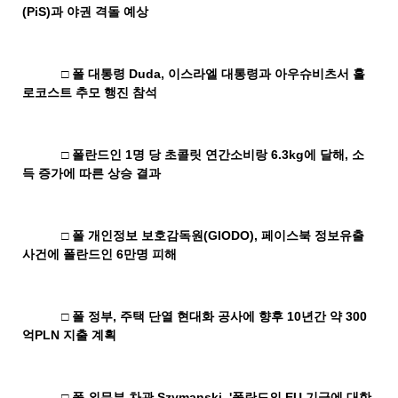
(PiS)
과 야권 격돌 예상
□
폴 대통령
Duda,
이스라엘 대통령과 아우슈비츠서 홀
로코스트 추모 행진 참석
□
폴란드인
1
명 당 초콜릿 연간소비랑
6.3kg
에 달해
,
소
득 증가에 따른 상승 결과
□
폴 개인정보 보호감독원
(GIODO),
페이스북 정보유출
사건에 폴란드인
6
만명 피해
□
폴 정부
,
주택 단열 현대화 공사에 향후
10
년간 약
300
억
PLN
지출 계획
□
폴 외무부 차관
Szymanski, '
폴란드의
EU
기금에 대한