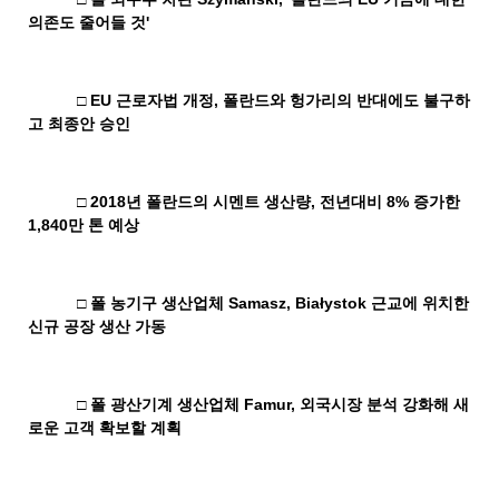
의존도 줄어들 것
'
□
EU
근로자법 개정
,
폴란드와 헝가리의 반대에도 불구하
고 최종안 승인
□
2018
년 폴란드의 시멘트 생산량
,
전년대비
8%
증가한
1,840
만 톤 예상
□
폴 농기구 생산업체
Samasz, Białystok
근교에 위치한
신규 공장 생산 가동
□
폴 광산기계 생산업체
Famur,
외국시장 분석 강화해 새
로운 고객 확보할 계획