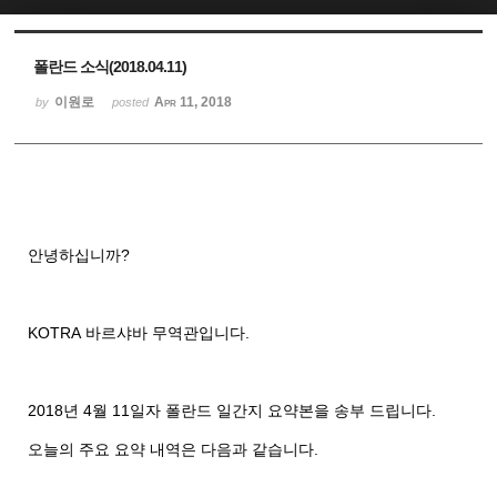
Sketchbook5, 스케치북5
Sketchbook5, 스케치북5
폴란드 소식(2018.04.11)
이원로
Apr 11, 2018
by
posted
안녕하십니까
?
KOTRA
바르샤바
무역관입니다
.
2018
년
4
월
11
일자
폴란드
일간지
요약본을
송부
드립니다
.
오늘의
주요
요약
내역은
다음과
같습니다
.