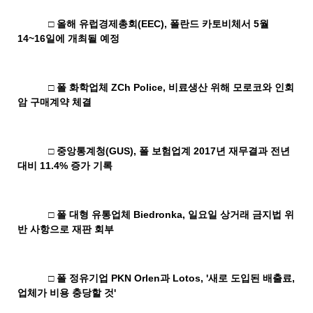
□ 올해 유럽경제총회
(EEC),
폴란드 카토비체서
5
월
14~16
일에 개최될 예정
□ 폴 화학업체
ZCh Police,
비료생산 위해 모로코와 인회
암 구매계약 체결
□ 중앙통계청
(GUS),
폴 보험업계
2017
년 재무결과 전년
대비
11.4%
증가 기록
□ 폴 대형 유통업체
Biedronka,
일요일 상거래 금지법 위
반 사항으로 재판 회부
□ 폴 정유기업
PKN Orlen
과
Lotos, '
새로 도입된 배출료
,
업체가 비용 충당할 것
'