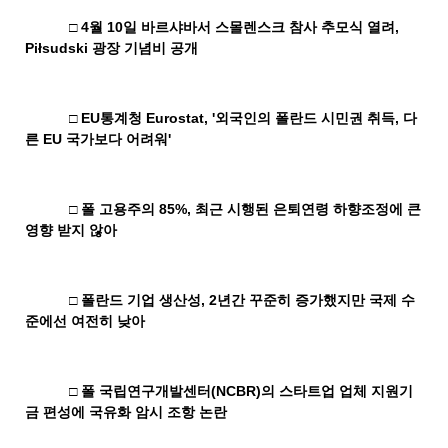
□
4
월
10
일 바르샤바서 스몰렌스크 참사 추모식 열려
,
Pi
łsudski
광장 기념비 공개
□
EU
통계청
Eurostat, '
외국인의 폴란드 시민권 취득
,
다
른
EU
국가보다 어려워
'
□ 폴 고용주의
85%,
최근 시행된 은퇴연령 하향조정에 큰
영향 받지 않아
□ 폴란드 기업 생산성
, 2
년간 꾸준히 증가했지만 국제 수
준에선 여전히 낮아
□ 폴 국립연구개발센터
(NCBR)
의 스타트업 업체 지원기
금 편성에 국유화 암시 조항 논란