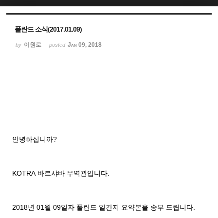
Sketchbook5, 스케치북5
Sketchbook5, 스케치북5
폴란드 소식(2017.01.09)
이원로
Jan 09, 2018
by
posted
안녕하십니까
?
KOTRA
바르샤바
무역관입니다
.
2018
년
01
월
09
일자
폴란드
일간지
요약본을
송부
드립니다
.