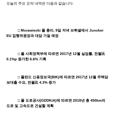
오늘의
주요
요약
내역은
다음과
같습니다
.
□
Morawiecki
폴 총리
, 9
일 저녁 브뤼셀에서
Juncker
EU
집행위원장과 대담 가질 예정
□ 폴 사회정책부에 따르면
2017
년
12
월 실업률
,
전월比
0.1%p
증가한
6.6%
기록
□ 폴란드 신용정보국
(BIK)
에 따르면
2017
년
12
월 주택담
보대출 수요
,
전월比
4.3%
증가
□ 폴 도로공사
(GDDKiA)
에 따르면
2018
년 총
450km
의
도로 및 고속도로 건설할 계획