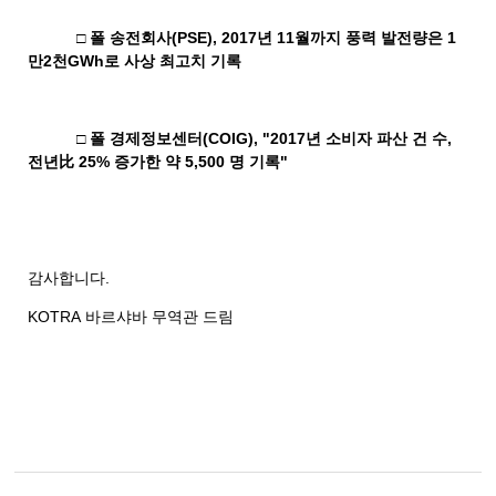
□ 폴 송전회사
(PSE), 2017
년
11
월까지 풍력 발전량은
1
만
2
천
GWh
로 사상 최고치 기록
□ 폴 경제정보센터
(COIG), "2017
년 소비자 파산 건 수
,
전년比
25%
증가한 약
5,500
명 기록
"
감사합니다
.
KOTRA
바르샤바
무역관
드림