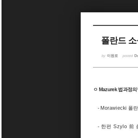
Sketchbook5, 스케치북5
폴란드 소식(
Sketchbook5, 스케치북5
이원로
D
by
posted
ㅇ
Mazurek
법과정의
- Morawiecki
폴란
-
한편
Szylo
前 