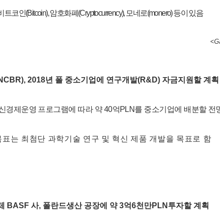
 비트코인
(Bitcoin),
암호화폐
(Cryptocurrency),
모네로
(monero)
등이 있음
<G
NCBR), 2018
년 폴 중소기업에 연구개발
(R&D)
자금지원할 계획
혁신경제운영 프로그램에 따라 약
40
억
PLN
를 중소기업에 배분할 전
목표는 최첨단 과학기술 연구 및 혁신 제품 개발을 목표로 함
업체
BASF
사
,
폴란드생산 공장에 약
3
억
6
천만
PLN
투자할 계획