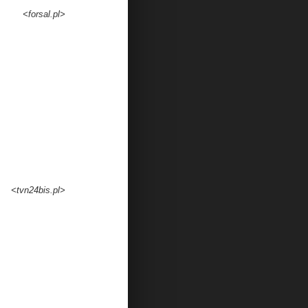
<forsal.pl>
<tvn24bis.pl>