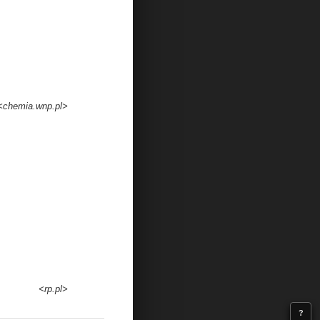
<chemia.wnp.pl>
<rp.pl>
?