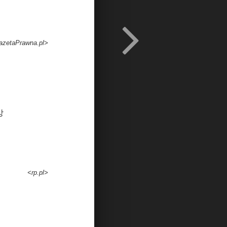
azetaPrawna.pl>
망
<rp.pl>