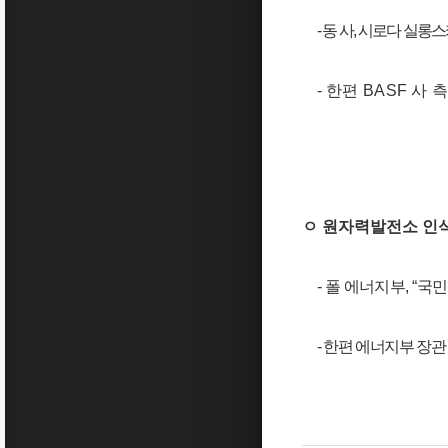
-
동 사
,
시로다 실롱스
-
한편
BASF
사 
ㅇ 원자력발전소 인
-
폴 에너지부
, “
국민
-
한편 에너지부 장관