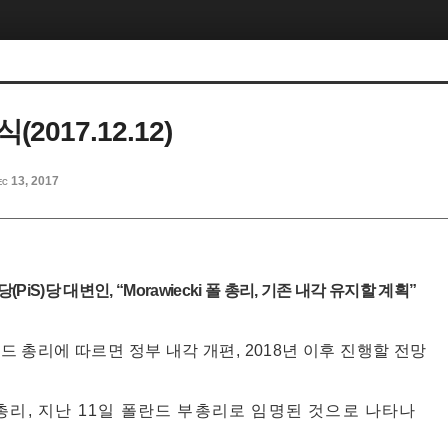
2017.12.12)
ec 13, 2017
당
(PiS)
당 대변인
, “Morawiecki
폴 총리
,
기존 내각 유지할 계획
”
드 총리에 따르면 정부 내각 개편
, 2018
년 이후 진행할 전망
총리
,
지난
11
일 폴란드 부총리로 임명된 것으로 나타나