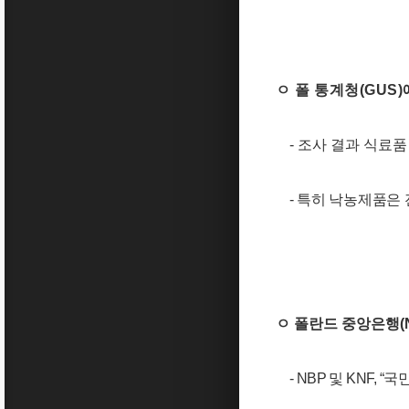
ㅇ 폴 통계청
(GUS)
-
조사 결과 식료품
-
특히 낙농제품은
ㅇ 폴란드 중앙은행
(
- NBP
및
KNF, “
국