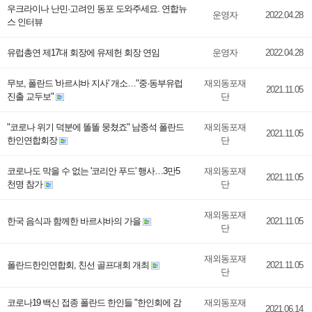
우크라이나 난민·고려인 동포 도와주세요. 연합뉴
운영자
2022.04.28
스 인터뷰
유럽총연 제17대 회장에 유제헌 회장 연임
운영자
2022.04.28
무보, 폴란드 '바르샤바 지사' 개소…"중·동부유럽
재외동포재
2021.11.05
진출 교두보"
단
"코로나 위기 덕분에 똘똘 뭉쳤죠" 남종석 폴란드
재외동포재
2021.11.05
한인연합회장
단
코로나도 막을 수 없는 '코리안 푸드' 행사…3만5
재외동포재
2021.11.05
천명 참가
단
재외동포재
한국 음식과 함께한 바르샤바의 가을
2021.11.05
단
재외동포재
폴란드한인연합회, 친선 골프대회 개최
2021.11.05
단
코로나19 백신 접종 폴란드 한인들 "한인회에 감
재외동포재
2021.06.14