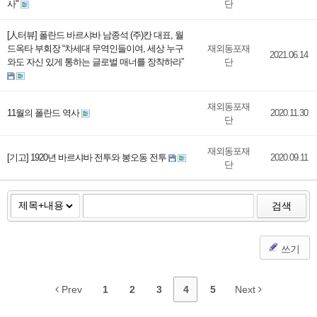
사"
단
[人터뷰] 폴란드 바르샤바 남종석 (주)칸 대표, 월
드옥타 부회장 “차세대 무역인들이여, 세상 누구
재외동포재
2021.06.14
와도 자신 있게 통하는 글로벌 매너를 장착하라”
단
재외동포재
11월의 폴란드 역사
2020.11.30
단
재외동포재
[기고] 1920년 바르샤바 전투와 봉오동 전투
2020.09.11
단
검색
쓰기
Prev
1
2
3
4
5
Next