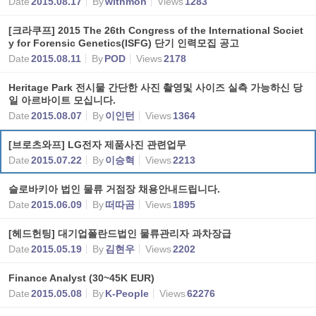
Date
2015.08.17
By
withmon
Views
1283
[크라쿠프] 2015 The 26th Congress of the International Societ
y for Forensic Genetics(ISFG) 단기 인력모집 공고
Date
2015.08.11
By
POD
Views
2178
Heritage Park 전시물 간단한 사진 촬영및 사이즈 실측 가능하신 당
일 아르바이트 모십니다.
Date
2015.08.07
By
이인턴
Views
1364
[브로츠와프] LG전자 제품사진 관련업무
Date
2015.07.22
By
이승혁
Views
2213
슬로바키아 법인 물류 거점장 채용안내드립니다.
Date
2015.06.09
By
떠따곰
Views
1895
[헤드헌팅] 대기업폴란드법인 물류관리자 과차장급
Date
2015.05.19
By
김현우
Views
2202
Finance Analyst (30~45K EUR)
Date
2015.05.08
By
K-People
Views
62276