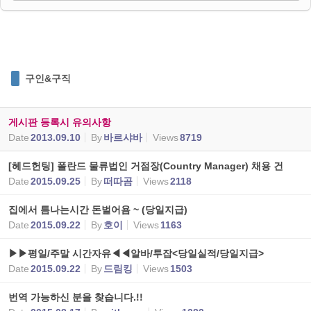
구인&구직
게시판 등록시 유의사항
Date
2013.09.10
By
바르샤바
Views
8719
[헤드헌팅] 폴란드 물류법인 거점장(Country Manager) 채용 건
Date
2015.09.25
By
떠따곰
Views
2118
집에서 틈나는시간 돈벌어욤 ~ (당일지급)
Date
2015.09.22
By
호이
Views
1163
▶▶평일/주말 시간자유◀◀알바/투잡<당일실적/당일지급>
Date
2015.09.22
By
드림킹
Views
1503
번역 가능하신 분을 찾습니다.!!