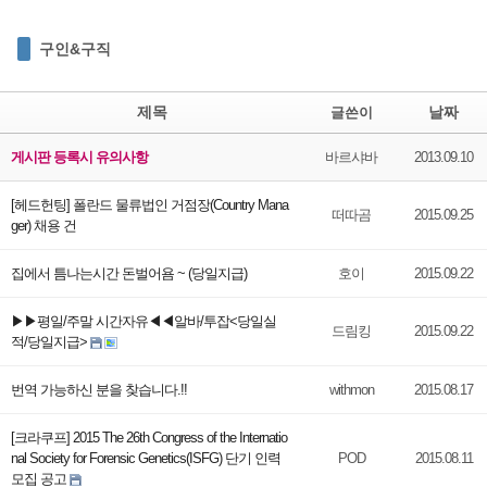
구인&구직
제목
날짜
글쓴이
게시판 등록시 유의사항
바르샤바
2013.09.10
[헤드헌팅] 폴란드 물류법인 거점장(Country Mana
떠따곰
2015.09.25
ger) 채용 건
집에서 틈나는시간 돈벌어욤 ~ (당일지급)
호이
2015.09.22
▶▶평일/주말 시간자유◀◀알바/투잡<당일실
드림킹
2015.09.22
적/당일지급>
번역 가능하신 분을 찾습니다.!!
withmon
2015.08.17
[크라쿠프] 2015 The 26th Congress of the Internatio
nal Society for Forensic Genetics(ISFG) 단기 인력
POD
2015.08.11
모집 공고