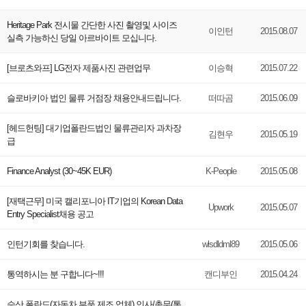
Heritage Park 전시물 간단한 사진 촬영및 사이즈
이인턴
2015.08.07
실측 가능하신 당일 아르바이트 모십니다.
[브로츠와프] LG전자 제품사진 관련업무
이승혁
2015.07.22
슬로바키아 법인 물류 거점장 채용안내드립니다.
떠따곰
2015.06.09
[헤드헌팅] 대기업폴란드법인 물류관리자 과차장
김현우
2015.05.19
급
Finance Analyst (30~45K EUR)
K-People
2015.05.08
[재택근무] 미국 캘리포니아 IT기업의 Korean Data
Upwork
2015.05.07
Entry Specialist채용 공고
인턴기회를 찾습니다.
wlsdldml89
2015.05.06
통역하시는 분 구합니다~!!!
캔디부인
2015.04.24
승산 폴란드(자동차 부품 제조 업체) 인사/총무(통