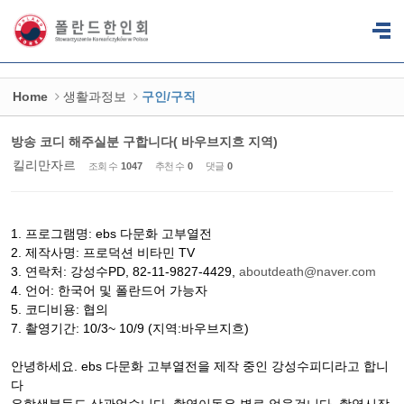
Sketchbook5, 스케치북5
Sketchbook5, 스케치북5
Home
생활과정보
구인/구직
방송 코디 해주실분 구합니다( 바우브지흐 지역)
킬리만자르
조회 수
1047
추천 수
0
댓글
0
1. 프로그램명: ebs 다문화 고부열전
2. 제작사명: 프로덕션 비타민 TV
3. 연락처: 강성수PD, 82-11-9827-4429,
aboutdeath@naver.com
4. 언어: 한국어 및 폴란드어 가능자
5. 코디비용: 협의
7. 촬영기간: 10/3~ 10/9 (지역:바우브지흐)
안녕하세요. ebs 다문화 고부열전을 제작 중인 강성수피디라고 합니
다