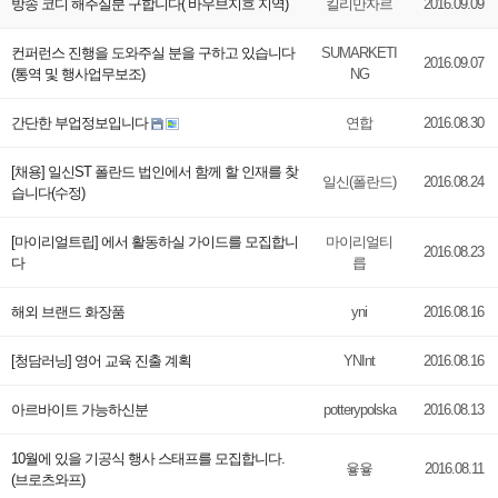
방송 코디 해주실분 구합니다( 바우브지흐 지역)
킬리만자르
2016.09.09
컨퍼런스 진행을 도와주실 분을 구하고 있습니다
SUMARKETI
2016.09.07
(통역 및 행사업무보조)
NG
간단한 부업정보입니다
연합
2016.08.30
[채용] 일신ST 폴란드 법인에서 함께 할 인재를 찾
일신(폴란드)
2016.08.24
습니다(수정)
[마이리얼트립] 에서 활동하실 가이드를 모집합니
마이리얼티
2016.08.23
다
릅
해외 브랜드 화장품
yni
2016.08.16
[청담러닝] 영어 교육 진출 계획
YNInt
2016.08.16
아르바이트 가능하신분
potterypolska
2016.08.13
10월에 있을 기공식 행사 스태프를 모집합니다.
윻윻
2016.08.11
(브로츠와프)