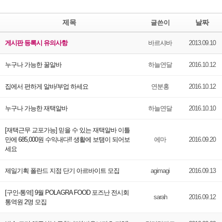
제목
날짜
글쓴이
게시판 등록시 유의사항
바르샤바
2013.09.10
누구나 가능한 꿀알바
하늘연달
2016.10.12
집에서 편하게 알바/부업 하세요
연분홍
2016.10.12
누구나 가능한 재택알바
하늘연달
2016.10.10
[재택근무 교포가능] 믿을 수 있는 재택알바 이틀
만에 685,000원 수익내다!! 생활에 보탬이 되어보
에마
2016.09.20
세요
제일기획 폴란드 지점 단기 아르바이트 모집
agimagi
2016.09.13
[구인-통역] 9월 POLAGRA FOOD 포즈난 전시회
sarah
2016.09.12
통역원 2명 모집