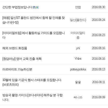
간단한 부업정보입니다
연합
2016.08.30
[채용] 일신ST 폴란드 법인에서 함께 할 인재를 찾
일신(폴란드)
2016.08.24
습니다(수정)
[마이리얼트립] 에서 활동하실 가이드를 모집합니
마이리얼티
2016.08.23
다
릅
해외 브랜드 화장품
yni
2016.08.16
[청담러닝] 영어 교육 진출 계획
YNInt
2016.08.16
아르바이트 가능하신분
potterypolska
2016.08.13
10월에 있을 기공식 행사 스태프를 모집합니다.
윻윻
2016.08.11
(브로츠와프)
방송국 촬영 가이드(코디네이터) 해주실 분 구합
써니쓰
2016.08.09
니다.