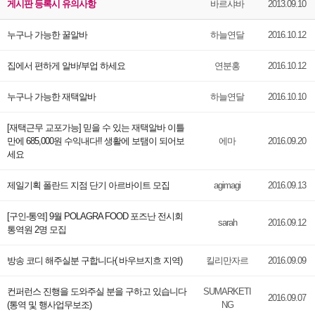
게시판 등록시 유의사항
바르샤바
2013.09.10
누구나 가능한 꿀알바
하늘연달
2016.10.12
집에서 편하게 알바/부업 하세요
연분홍
2016.10.12
누구나 가능한 재택알바
하늘연달
2016.10.10
[재택근무 교포가능] 믿을 수 있는 재택알바 이틀
만에 685,000원 수익내다!! 생활에 보탬이 되어보
에마
2016.09.20
세요
제일기획 폴란드 지점 단기 아르바이트 모집
agimagi
2016.09.13
[구인-통역] 9월 POLAGRA FOOD 포즈난 전시회
sarah
2016.09.12
통역원 2명 모집
방송 코디 해주실분 구합니다( 바우브지흐 지역)
킬리만자르
2016.09.09
컨퍼런스 진행을 도와주실 분을 구하고 있습니다
SUMARKETI
2016.09.07
(통역 및 행사업무보조)
NG