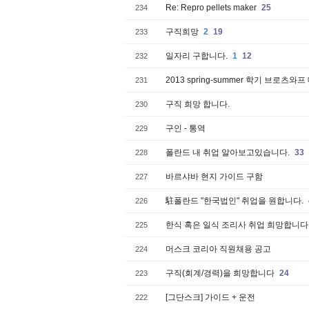
Re: Repro pellets maker
25
234
구직희망
2
19
233
일자리 구합니다.
1
12
232
2013 spring-summer 학기 브로
231
구직 희망 합니다.
230
구인 - 통역
229
폴란드 내 취업 알아보고있습니다.
33
228
바르샤바 현지 가이드 구함
227
駐폴란드 "한국법인" 취업을 원합니다.
226
한식 혹은 일식 조리사 취업 희망합니다
225
머스크 코리아 직원채용 공고
224
구직(회계/경력)을 희망합니다
24
223
[그단스크] 가이드 + 운전
222