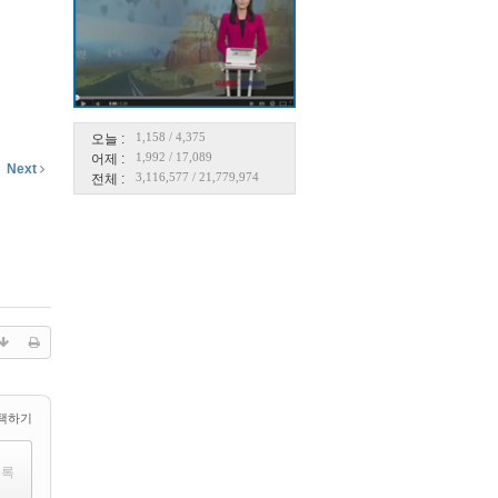
1,158
/
4,375
오늘 :
1,992
/
17,089
어제 :
Next
3,116,577
/
21,779,974
전체 :
택하기