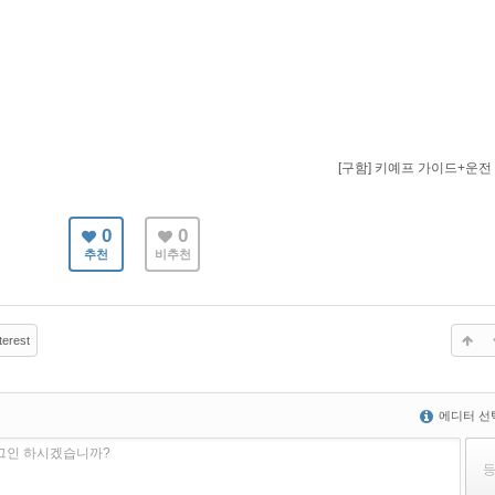
[구함] 키예프 가이드+운전
0
0
추천
비추천
terest
에디터 선
로그인 하시겠습니까?