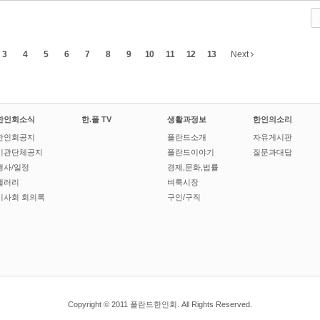
3
4
5
6
7
8
9
10
11
12
13
Next
한인회소식
한.폴 TV
생활과정보
한인의소리
한인회공지
폴란드소개
자유게시판
기관단체공지
폴란드이야기
질문과대답
행사/일정
경제,문화,법률
갤러리
벼룩시장
이사회 회의록
구인/구직
Copyright © 2011 폴란드한인회. All Rights Reserved.