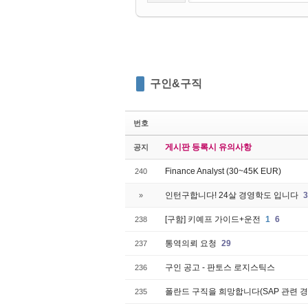
구인&구직
번호
게시판 등록시 유의사항
공지
Finance Analyst (30~45K EUR)
240
인턴구합니다! 24살 경영학도 입니다
3
»
[구함] 키예프 가이드+운전
1
6
238
통역의뢰 요청
29
237
구인 공고 - 판토스 로지스틱스
236
폴란드 구직을 희망합니다(SAP 관련 경
235