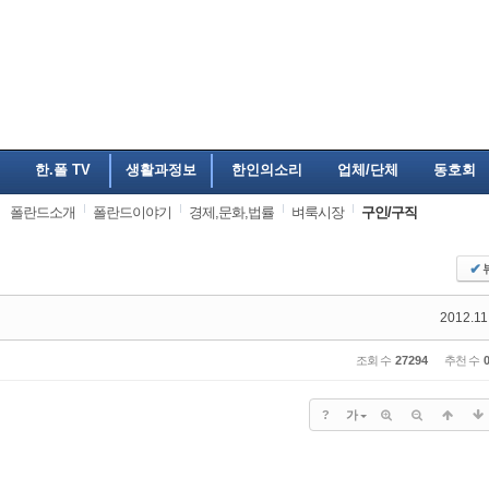
한.폴 TV
생활과정보
한인의소리
업체/단체
동호회
폴란드소개
폴란드이야기
경제,문화,법률
벼룩시장
구인/구직
✔
2012.11
조회 수
27294
추천 수
?
가