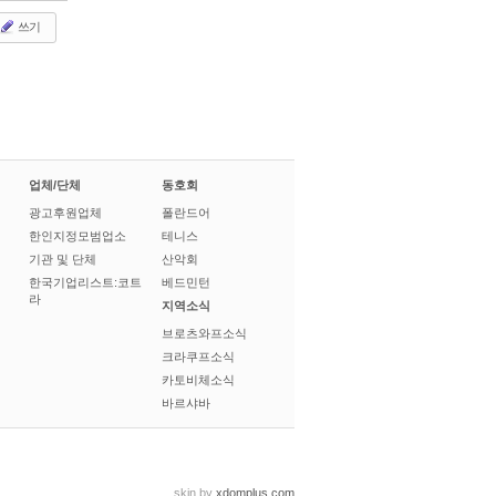
쓰기
업체/단체
동호회
광고후원업체
폴란드어
한인지정모범업소
테니스
기관 및 단체
산악회
한국기업리스트:코트
베드민턴
라
지역소식
브로츠와프소식
크라쿠프소식
카토비체소식
바르샤바
skin by
xdomplus.com