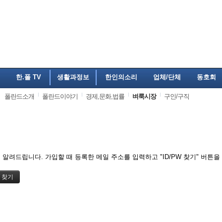
한.폴 TV
생활과정보
한인의소리
업체/단체
동호회
폴란드소개
폴란드이야기
경제,문화,법률
벼룩시장
구인/구직
알려드립니다. 가입할 때 등록한 메일 주소를 입력하고 "ID/PW 찾기" 버튼