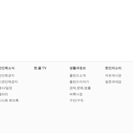
한인회소식
한.폴 TV
생활과정보
한인의소리
한인회공지
폴란드소개
자유게시판
기관단체공지
폴란드이야기
질문과대답
행사/일정
경제,문화,법률
갤러리
벼룩시장
이사회 회의록
구인/구직