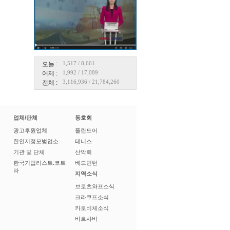
1,517
/
8,661
오늘 :
1,992
/
17,089
어제 :
3,116,936
/
21,784,260
전체 :
업체/단체
동호회
광고후원업체
폴란드어
한인지정모범업소
테니스
기관 및 단체
산악회
한국기업리스트:코트
베드민턴
라
지역소식
브로츠와프소식
크라쿠프소식
카토비체소식
바르샤바