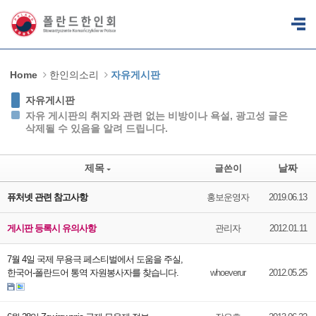
Sketchbook5, 스케치북5
Sketchbook5, 스케치북5
Home
한인의소리
자유게시판
자유게시판
자유 게시판의 취지와 관련 없는 비방이나 욕설, 광고성 글은
삭제될 수 있음을 알려 드립니다.
제목
날짜
글쓴이
퓨처넷 관련 참고사항
홍보운영자
2019.06.13
게시판 등록시 유의사항
관리자
2012.01.11
7월 4일 국제 무용극 페스티벌에서 도움을 주실,
한국어-폴란드어 통역 자원봉사자를 찾습니다.
whoeverur
2012.05.25