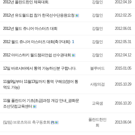
2012년 폴란드한인 체육대회.
강철인
2012.04.19
2012년 유도월드컵 참가 한국선수단응원요청
강철인
2012.02.25
2012년 월드 쥬니어 마스터즈 대회
강철인
2012.06.01
2012 월드 쥬니어 마스터즈 대회(축구대회)
1
강철인
2012.05.31
2012 아이스하키 월드챔피언쉽 선수권대회
강철인
2012.04.12
12일 바르샤바에서 통역 가능하신분 구합니다.
블루버드
2015.01.05
11월9일부터 11월13일까지 통역 구해요(영어 통
사랑의검
2015.10.29
역도 가능)
11월 폴란드어 기초(초급)과정 개강 안내_광화문
교육샘
2016.10.20
조선닷컴교육센터
폴란드한인
(알림) 브로츠와프 축구동호회
2013.06.04
회