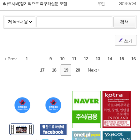
(바르샤바)정기적으로 축구하실분 모집
우린
2014.07.24
검색
쓰기
Prev
1
...
9
10
11
12
13
14
15
16
17
18
19
20
Next