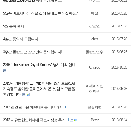
6월 28일 Zawirowania 국제 무용제 정보
장은호
2013.06.22
5월쯤 바르샤바에 짐을 같이 보내실분 계실까요?
메실
2015.03.26
5월 문화 행사.
강철인
2013.05.18
4일간 통역사 구합니다.
chris
2015.07.28
3주간 폴란드 포즈난 연수 문의합니다!
폴란드연수
2015.06.25
2016 "The Korean Day of Krakow" 행사 개최 안내
Charles
2016.10.28
2015년 여름방학 EJ Prep 어학원 15기 토플/SAT
이제이프렙
기숙캠프 참가한 필리핀에서 온 첫 입소 그룹을
2015.05.08
어학원
환영합니다.
2013 한인 한마음 체육대회를 다녀와서
1
불꽃처럼
2013.05.28
2013 재유럽한인차세대 국토대장정 후기
1
Peter
2013.08.14